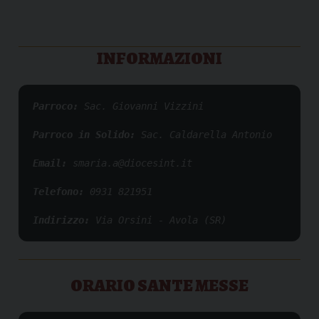
INFORMAZIONI
Parroco: 
Sac. Giovanni Vizzini
Parroco in Solido: 
Sac. Caldarella Antonio
Email: 
smaria.a@diocesint.it
Telefono: 
0931 821951
Indirizzo: 
Via Orsini - Avola (SR)
ORARIO SANTE MESSE