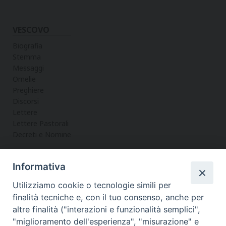
VESCOVO
Biografia
Stemma
Messaggi
Omelie
Preghiere
Discorsi
Lettere
Lettere Pastorali
Decreti e Nomine
Informativa
LA CURIA
Utilizziamo cookie o tecnologie simili per
Informazioni
finalità tecniche e, con il tuo consenso, anche per
Vicario Generale
altre finalità ("interazioni e funzionalità semplici",
Uffici
"miglioramento dell'esperienza", "misurazione" e