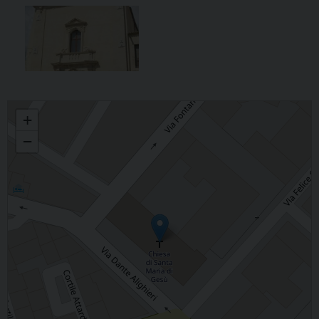
Santa Maria di Gesù
+
−