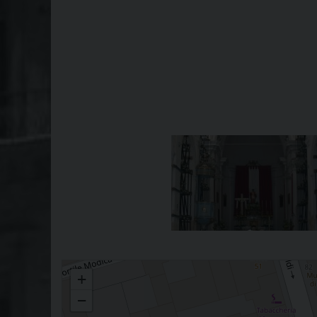
Santa Venera
+
−