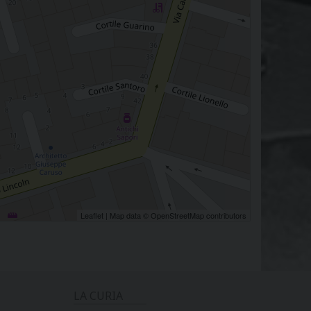
Leaflet
| Map data ©
OpenStreetMap
contributors
LA CURIA