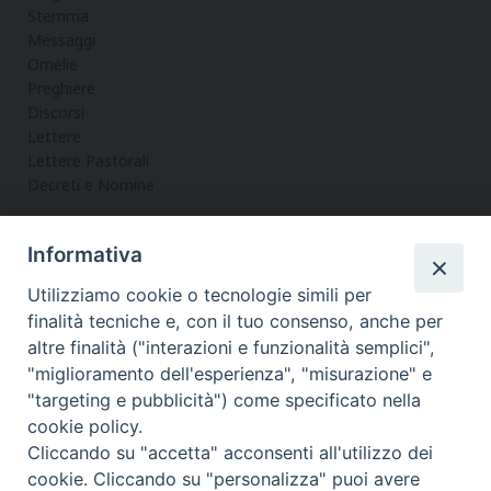
Stemma
Messaggi
Omelie
Preghiere
Discorsi
Lettere
Lettere Pastorali
Decreti e Nomine
Informativa
LA CURIA
Utilizziamo cookie o tecnologie simili per
Informazioni
finalità tecniche e, con il tuo consenso, anche per
Vicario Generale
altre finalità ("interazioni e funzionalità semplici",
Uffici
"miglioramento dell'esperienza", "misurazione" e
Servizi
"targeting e pubblicità") come specificato nella
cookie policy.
Cliccando su "accetta" acconsenti all'utilizzo dei
cookie. Cliccando su "personalizza" puoi avere