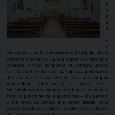
e
s
a
L
a
c
h
i
esa espone a sud il suo prospetto principale, che si
presenta simmetrico. La sua massa volumetrica si
inserisce in modo dominante nel contesto urbano
circostante. Visto dall’esterno l’edificio appare scevro
di ornamenti. Il corpo dell’edificio ha uno sviluppo
longitudinale. L’interno è a navata unica.
Nell’ambiente, prevalentemente bianco, irrompe, a
tratti, la policromia delle quattro tele – due per lato
– che fanno da corredo alle pareti laterali, della
pittura murale del presbiterio, della vetrata dipinta
del prospetto principale. Si contano, in aggiunta