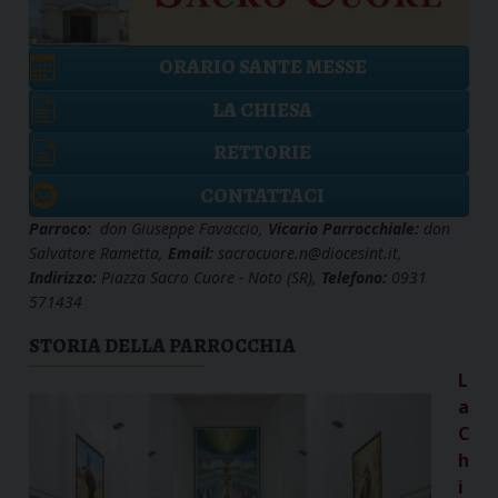
ORARIO SANTE MESSE
LA CHIESA
RETTORIE
CONTATTACI
Parroco:
don Giuseppe Favaccio,
Vicario Parrocchiale:
don
Salvatore Rametta,
Email:
sacrocuore.n@diocesint.it,
Indirizzo:
Piazza Sacro Cuore - Noto (SR),
Telefono:
0931
571434
STORIA DELLA PARROCCHIA
L
a
C
h
i