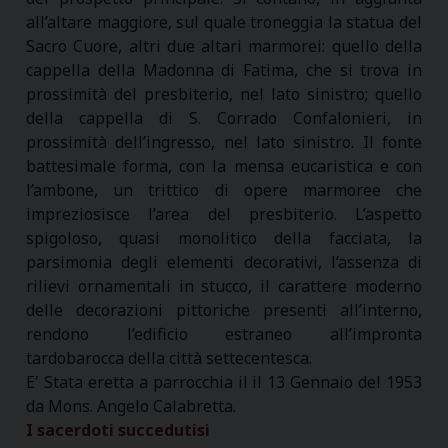
all’altare maggiore, sul quale troneggia la statua del
Sacro Cuore, altri due altari marmorei: quello della
cappella della Madonna di Fatima, che si trova in
prossimità del presbiterio, nel lato sinistro; quello
della cappella di S. Corrado Confalonieri, in
prossimità dell’ingresso, nel lato sinistro. Il fonte
battesimale forma, con la mensa eucaristica e con
l’ambone, un trittico di opere marmoree che
impreziosisce l’area del presbiterio. L’aspetto
spigoloso, quasi monolitico della facciata, la
parsimonia degli elementi decorativi, l’assenza di
rilievi ornamentali in stucco, il carattere moderno
delle decorazioni pittoriche presenti all’interno,
rendono l’edificio estraneo all’impronta
tardobarocca della città settecentesca.
E' Stata eretta a parrocchia il il 13 Gennaio del 1953
da Mons. Angelo Calabretta.
I sacerdoti succedutisi