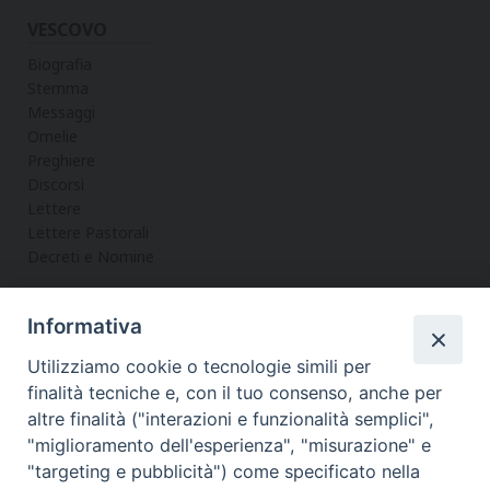
VESCOVO
Biografia
Stemma
Messaggi
Omelie
Preghiere
Discorsi
Lettere
Lettere Pastorali
Decreti e Nomine
Informativa
LA CURIA
Utilizziamo cookie o tecnologie simili per
Informazioni
finalità tecniche e, con il tuo consenso, anche per
Vicario Generale
altre finalità ("interazioni e funzionalità semplici",
Uffici
"miglioramento dell'esperienza", "misurazione" e
Servizi
"targeting e pubblicità") come specificato nella