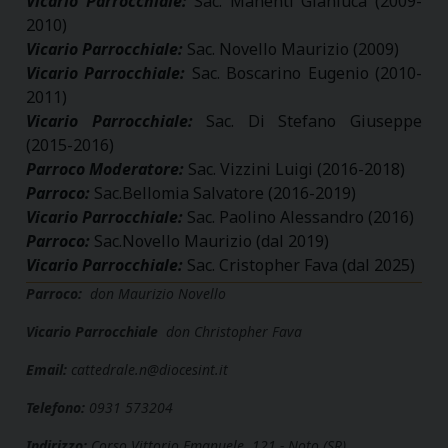
Vicario Parrocchiale:
Sac. Manenti Gianluca (2009-
2010)
Vicario Parrocchiale:
Sac. Novello Maurizio (2009)
Vicario Parrocchiale:
Sac. Boscarino Eugenio (2010-
2011)
Vicario Parrocchiale:
Sac. Di Stefano Giuseppe
(2015-2016)
Parroco Moderatore:
Sac. Vizzini Luigi (2016-2018)
Parroco:
Sac.Bellomia Salvatore (2016-2019)
Vicario Parrocchiale:
Sac. Paolino Alessandro (2016)
Parroco:
Sac.Novello Maurizio (dal 2019)
Vicario Parrocchiale:
Sac. Cristopher Fava (dal 2025)
Parroco:
don Maurizio Novello
Vicario Parrocchiale
don Christopher Fava
Email:
cattedrale.n@diocesint.it
Telefono:
0931 573204
Indirizzo:
Corso Vittorio Emanuele, 121 - Noto (SR)