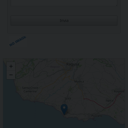
Cuore Immacolato di Maria
+
−