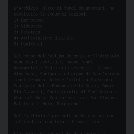
L'Archivio, oltre ai fondi documentari, ha 
costituito le seguenti Sezioni:

1) Emeroteca;

2) Videoteca

3) Fototeca

4) Archiviazione digitale

5) Manifesti.

Nel corso dell'ultimo decennio nell'Archivio 
sono stati costituiti nuovo fondi 
documentari: Segreteria vescovile, Sinodi 
diocesani, Santuario ed eremo di San Corrado 
fuori le mura, Azione Cattolica Diocesana, 
Santuario della Madonna della Scala, Opera 
Pia Giavanti, Confraternita di Sant'Antonio 
Abate di Noto, Confraternita di San Giovanni 
Battista di Noto, Pergamene.

Nell'archivio è presente anche una sezione 
multimediale con foto e filmati storici.

L'archivio è frequentato da studiosi di 