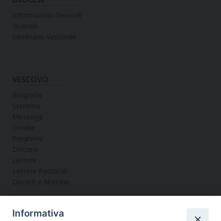
Informazioni Generali
Vicariati
Seminario Vescovile
VESCOVO
Biografia
Stemma
Messaggi
Omelie
Preghiere
Discorsi
Lettere
Lettere Pastorali
Decreti e Nomine
Informativa