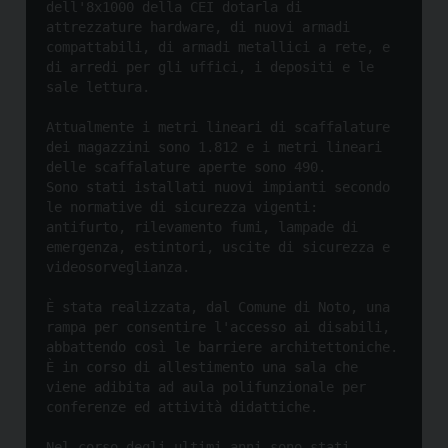
dell'8x1000 della CEI 
dotarla di 
attrezzature hardware, di nuovi armadi 
compattabili, di armadi metallici a rete, e 
di arredi per gli uffici, i depositi e le 
Attualmente i metri lineari di scaffalature 
dei magazzini sono 1.812 e i metri lineari 
delle scaffalature aperte sono 490.

Sono stati istallati nuovi impianti secondo 
le normative di sicurezza vigenti: 
antifurto, rilevamento fumi, lampade di 
emergenza, estintori, uscite di sicurezza e 
È stata realizzata, dal Comune di Noto, una 
rampa per consentire l'accesso ai disabili, 
abbattendo così le barriere architettoniche.

È in corso di allestimento una sala che 
viene adibita ad aula polifunzionale per 
Nel corso degli ultimi anni sono stati 