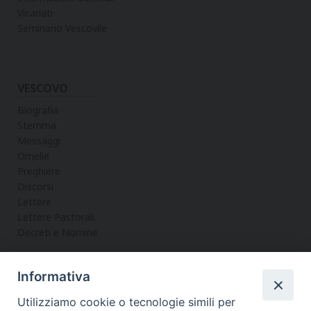
Vicariati
Seminario Vescovile
VESCOVO
Biografia
Stemma
Messaggi
Omelie
Preghiere
Discorsi
Lettere
Lettere Pastorali
Decreti e Nomine
Informativa
LA CURIA
Utilizziamo cookie o tecnologie simili per