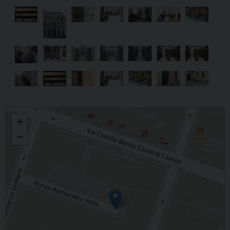
Biblioteca diocesana del Seminario vescovile di Noto
+
−