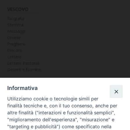
VESCOVO
Biografia
Stemma
Messaggi
Omelie
Preghiere
Discorsi
Lettere
Lettere Pastorali
Decreti e Nomine
Informativa
LA CURIA
Utilizziamo cookie o tecnologie simili per
Informazioni
finalità tecniche e, con il tuo consenso, anche per
Vicario Generale
altre finalità ("interazioni e funzionalità semplici",
Uffici
"miglioramento dell'esperienza", "misurazione" e
Servizi
"targeting e pubblicità") come specificato nella