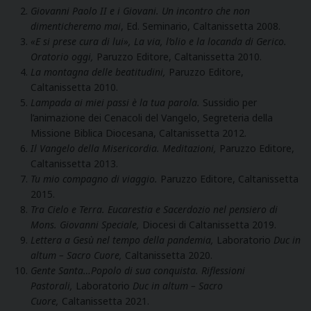
Giovanni Paolo II e i Giovani. Un incontro che non
dimenticheremo mai
, Ed. Seminario, Caltanissetta 2008.
«E si prese cura di lui», La via, l’olio e la locanda di Gerico.
Oratorio oggi,
Paruzzo Editore, Caltanissetta 2010.
La montagna delle beatitudini,
Paruzzo Editore,
Caltanissetta 2010.
Lampada ai miei passi è la tua parola.
Sussidio per
l’animazione dei Cenacoli del Vangelo, Segreteria della
Missione Biblica Diocesana, Caltanissetta 2012.
Il Vangelo della Misericordia. Meditazioni,
Paruzzo Editore,
Caltanissetta 2013.
Tu mio compagno di viaggio.
Paruzzo Editore, Caltanissetta
2015.
Tra Cielo e Terra. Eucarestia e Sacerdozio nel pensiero di
Mons. Giovanni Speciale,
Diocesi di Caltanissetta 2019.
Lettera a Gesù nel tempo della pandemia,
Laboratorio
Duc in
altum – Sacro Cuore,
Caltanissetta 2020.
Gente Santa…Popolo di sua conquista. Riflessioni
Pastorali,
Laboratorio
Duc in altum – Sacro
Cuore,
Caltanissetta 2021.