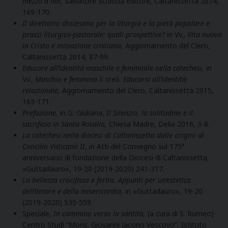
mezzo a noi,
Salvatore Sciascia Editore, Caltanissetta 2014,
169-170.
Il direttorio diocesano per la liturgia e la pietà popolare e
prassi liturgico-pastorale: quali prospettive?
in Vv.,
Vita nuova
in Cristo e iniziazione cristiana,
Aggiornamento del Clero,
Caltanissetta 2014, 87-99.
Educare all’identità maschile e femminile nella catechesi,
in
Vv.,
Maschio e femmina li creò. Educarsi all’identità
relazionale,
Aggiornamento del Clero, Caltanissetta 2015,
163-171.
Prefazione,
in G. Giuliana,
Il Silenzio, la solitudine e il
sacrificio in Santa Rosalia,
Chiesa Madre, Delia 2016, 3-8.
La catechesi nella diocesi di Caltanissetta dalle origini al
Concilio Vaticano II
, in Atti del Convegno sul 175°
anniversario di fondazione della Diocesi di Caltanissetta,
«Guttadauro», 19-20 (2019-2020) 241-317.
La bellezza crocifissa e ferita. Appunti per un’estetica
dell’amore e della misericordia,
in «Guttadauro», 19-20
(2019-2020) 535-559.
Speciale,
In cammino verso la santità,
(a cura di S. Rumeo)
Centro Studi “Mons. Giovanni Jacono Vescovo”, Istituto