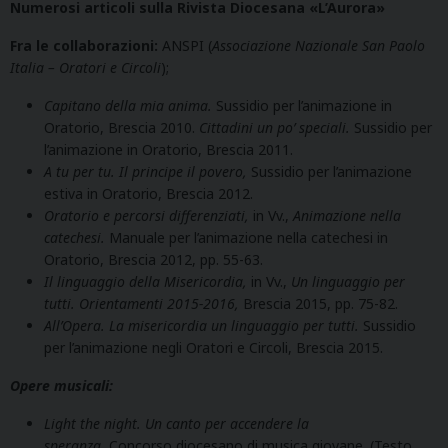
Numerosi articoli sulla Rivista Diocesana «L’Aurora»
Fra le collaborazioni:
ANSPI (
Associazione Nazionale San Paolo
Italia – Oratori e Circoli
);
Capitano della mia anima.
Sussidio per l’animazione in
Oratorio, Brescia 2010.
Cittadini un po’ speciali.
Sussidio per
l’animazione in Oratorio, Brescia 2011.
A tu per tu. Il principe il povero,
Sussidio per l’animazione
estiva in Oratorio, Brescia 2012.
Oratorio e percorsi differenziati,
in Vv.,
Animazione nella
catechesi.
Manuale per l’animazione nella catechesi in
Oratorio, Brescia 2012, pp. 55-63.
Il linguaggio della Misericordia,
in Vv.,
Un linguaggio per
tutti. Orientamenti 2015-2016,
Brescia 2015, pp. 75-82.
All’Opera. La misericordia un linguaggio per tutti.
Sussidio
per l’animazione negli Oratori e Circoli, Brescia 2015.
Opere musicali:
Light the night. Un canto per accendere la
speranza.
Concorso diocesano di musica giovane. (Testo,