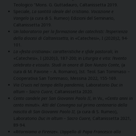
Teologico “Mons. G. Guttadauro, Caltanissetta 2019.
Speciale,
La santità ideale del cristiano. Vocazione e
Vangelo
(a cura di S. Rumeo) Edizioni del Seminario,
Caltanissetta 2019.
Un laboratorio per la formazione dei catechisti: l’esperienza
della diocesi di Caltanissetta,
in «Catechesi», I (2020)2, 94-
101.
La «festa cristiana»: caratteristiche e sfide pastorali,
in
«Catechesi», I (2020)3, 187-200; in
Liturgia e vita: l’evento
celebrato e vissuto. Studi in onore di Don Nunzio Conte,
(a
cura di M. Pavone – A. Romano), Ist. Teol. San Tommaso –
Cooperativa San Tommaso, Messina 2022, 155-169.
Via Crucis nel tempo della pandemia,
Laboratorio
Duc in
altum – Sacro Cuore,
Caltanissetta 2020.
Cento candele per San Giovanni Paolo II
, in Vv.,
«Cento anni in
cento minuti». Atti del Convegno sul primo centenario della
nascita di San Giovanni Paolo II,
(a cura di S. Rumeo),
Laboratorio
Duc in altum – Sacro Cuore,
Caltanissetta 2021,
89-94.
«Ritorniamo a Firenze». L’appello di Papa Francesco alla