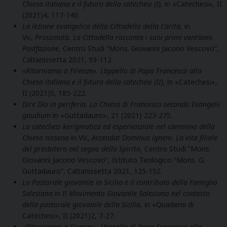
Chiesa italiana e il futuro della catechesi (I),
in «Catechesi», II
(2021)4, 117-140.
La lezione evangelica della Cittadella della Carità,
in
Vv.,
Prossimità. La Cittadella racconta i suoi primi vent’anni.
Postfazione,
Centro Studi “Mons. Giovanni Jacono Vescovo”,
Caltanissetta 2021, 93-112.
«Ritorniamo a Firenze». L’appello di Papa Francesco alla
Chiesa italiana e il futuro della catechesi (II),
in «Catechesi»,
II (2021)5, 185-222.
Dire Dio in periferia. La Chiesa di Francesco secondo Evangelii
gaudium
in «Guttadauro», 21 (2021) 223-275.
La catechesi kerigmatica ed esperienziale nel cammino della
Chiesa nissena
in VV.,
Accendat Dominus ignem. La vita filiale
del presbitero nel segno dello Spirito,
Centro Studi “Mons.
Giovanni Jacono Vescovo”, Istituto Teologico “Mons. G.
Guttadauro”, Caltanissetta 2021, 125-152.
La Pastorale giovanile in Sicilia e il contributo della Famiglia
Salesiana
in
Il Movimento Giovanile Salesiano nel contesto
della pastorale giovanile della Sicilia,
in «Quaderni di
Catechesi», II (2021)2, 7-27.
«Ritorniamo a Firenze». L’appello di Papa Francesco alla