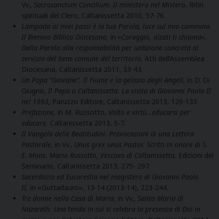
Vv.,
Sacrosanctum Concilium. Il ministero nel Mistero.
Ritiri
spirituali del Clero, Caltanissetta 2010, 57-76.
Lampada ai miei passi è la tua Parola, luce sul mio cammino.
Il Biennio Biblico Diocesano,
in
«Coraggio, alzati ti chiama»,
Dalla Parola alla responsabilità per un’azione concreta al
servizio del bene comune del territorio,
Atti dell’Assemblea
Diocesana, Caltanissetta 2011, 33-43.
Un Papa “Giovane”. Il Fiume e la gelosia degli Angeli,
in D. Di
Giugno,
Il Papa a Caltanissetta. La visita di Giovanni Paolo II
nel 1993,
Paruzzo Editore, Caltanissetta 2013, 129-133.
Prefazione,
in M. Russotto,
Volto e virtù…educarsi per
educare,
Caltanissetta 2013, 5-7.
Il Vangelo delle Beatitudini. Provocazioni di una Lettera
Pastorale,
in Vv.,
Unus grex unus Pastor. Scritti in onore di S.
E. Mons. Mario Russotto, Vescovo di Caltanissetta,
Edizioni del
Seminario, Caltanissetta 2013, 275- 297.
Sacerdozio ed Eucarestia nel magistero di Giovanni Paolo
II,
in «Guttadauro», 13-14 (2013-14), 223-244.
Tre donne nella Casa di Maria,
in Vv.,
Santa Maria di
Nazareth. Una tenda in cui si celebra la presenza di Dio in