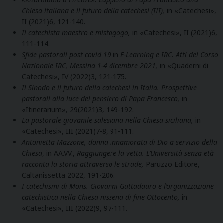
Chiesa italiana e il futuro della catechesi (III),
in «Catechesi»,
II (2021)6, 121-140.
Il catechista maestro e mistagogo,
in «Catechesi», II (2021)6,
111-114.
Sfide pastorali post covid 19
in
E-Learning e IRC. Atti del Corso
Nazionale IRC, Messina 1-4 dicembre 2021,
in «Quaderni di
Catechesi», IV (2022)3, 121-175.
Il Sinodo e il futuro della catechesi in Italia. Prospettive
pastorali alla luce del pensiero di Papa Francesco,
in
«Itinerarium», 29(2021)3, 149-192.
La pastorale giovanile salesiana nella Chiesa siciliana,
in
«Catechesi», III (2021)7-8, 91-111.
Antonietta Mazzone, donna innamorata di Dio a servizio della
Chiesa
, in AA.VV.,
Raggiungere la vetta. L’Università senza età
racconta la storia attraverso le strade,
Paruzzo Editore,
Caltanissetta 2022, 191-206.
I catechismi di Mons. Giovanni Guttadauro e l’organizzazione
catechistica nella Chiesa nissena di fine Ottocento,
in
«Catechesi», III (2022)9, 97-111.