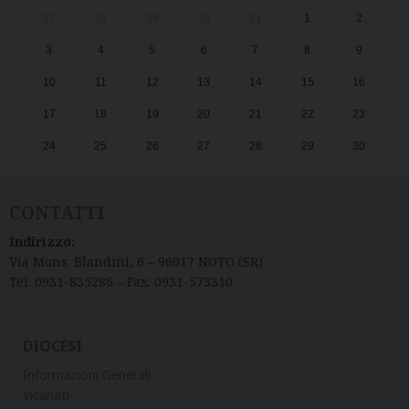
27
28
29
30
31
1
2
3
4
5
6
7
8
9
10
11
12
13
14
15
16
17
18
19
20
21
22
23
24
25
26
27
28
29
30
31
1
2
3
4
5
6
CONTATTI
Indirizzo:
Via Mons. Blandini, 6 – 96017 NOTO (SR)
Tel. 0931-835286 – Fax. 0931-573310
DIOCESI
Informazioni Generali
Vicariati