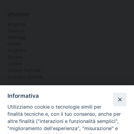
VESCOVO
Biografia
Stemma
Messaggi
Omelie
Preghiere
Discorsi
Lettere
Lettere Pastorali
Decreti e Nomine
Informativa
LA CURIA
Utilizziamo cookie o tecnologie simili per
Informazioni
finalità tecniche e, con il tuo consenso, anche per
Vicario Generale
altre finalità ("interazioni e funzionalità semplici",
Uffici
"miglioramento dell'esperienza", "misurazione" e
Servizi