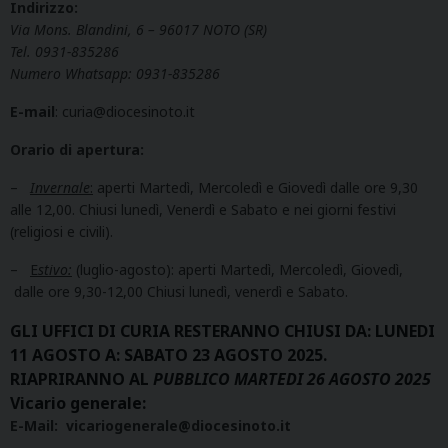
Indirizzo:
Via Mons. Blandini, 6 – 96017 NOTO (SR)
Tel. 0931-835286
Numero Whatsapp:
0931-835286
E-mail
:
curia@diocesinoto.it
Orario di apertura:
–
Invernale
:
aperti Martedì, Mercoledì e Giovedì dalle ore 9,30
alle 12,00. Chiusi lunedì, Venerdì e Sabato e nei giorni festivi
(religiosi e civili).
–
E
stivo:
(luglio-agosto): aperti Martedì, Mercoledì, Giovedì,
dalle ore 9,30-12,00 Chiusi lunedì, venerdì e Sabato.
GLI UFFICI DI CURIA RESTERANNO CHIUSI DA: LUNEDI
11 AGOSTO A: SABATO 23 AGOSTO 2025.
RIAPRIRANNO AL
PUBBLICO MARTEDI 26 AGOSTO 2025
Vicario generale:
E-Mail: vicariogenerale@diocesinoto.it