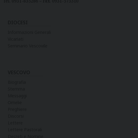
Tel. 0931-835286 – Fax. 0931-573310
DIOCESI
Informazioni Generali
Vicariati
Seminario Vescovile
VESCOVO
Biografia
Stemma
Messaggi
Omelie
Preghiere
Discorsi
Lettere
Lettere Pastorali
Decreti e Nomine