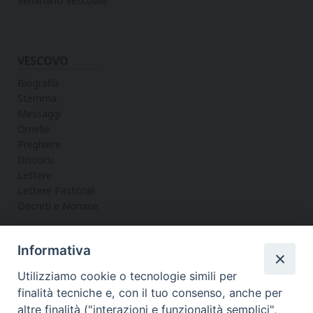
Seminario Vescovile
VESCOVO
Biografia
Stemma
Messaggi
Omelie
Preghiere
Discorsi
Lettere
Lettere Pastorali
Decreti e Nomine
Informativa
LA CURIA
Utilizziamo cookie o tecnologie simili per
Informazioni
finalità tecniche e, con il tuo consenso, anche per
Vicario Generale
altre finalità ("interazioni e funzionalità semplici",