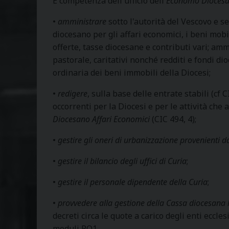
È competenza dell'ufficio dell'
Economo Dioces
•
amministrare
sotto l'autorità del Vescovo e s
diocesano per gli affari economici, i beni mobi
offerte, tasse diocesane e contributi vari; amm
pastorale, caritativi nonché redditi e fondi d
ordinaria dei beni immobili della Diocesi;
•
redigere
, sulla base delle entrate stabili (cf C
occorrenti per la Diocesi e per le attività ch
Diocesano Affari Economici
(CIC 494, 4);
•
gestire gli oneri di urbanizzazione provenienti 
•
gestire il bilancio degli uffici di Curia
;
•
gestire il personale dipendente della Curia
;
•
provvedere alla gestione della Cassa diocesana 
decreti circa le quote a carico degli enti eccle
moduli PO1.