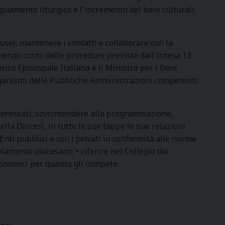
eguamento liturgico e l'incremento dei beni culturali
Musei, mantenere i contatti e collaborare con la
endo conto delle procedure previste dall'Intesa 13
nza Episcopale Italiana e il Ministro per i Beni
organismi delle Pubbliche Amministrazioni competenti
interessati, sovrintendere alla programmazione,
nella Diocesi, in tutte le sue tappe le sue relazioni
Enti pubblici e con i privati in conformità alle norme
lamento diocesano; • riferire nel Collegio dei
conomici per quanto gli compete.