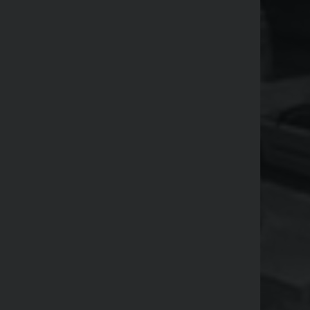
GOSTO 2026
olti dal Vescovo Rumeo alcuni fratelli e sor
ocatecumenali di Roma