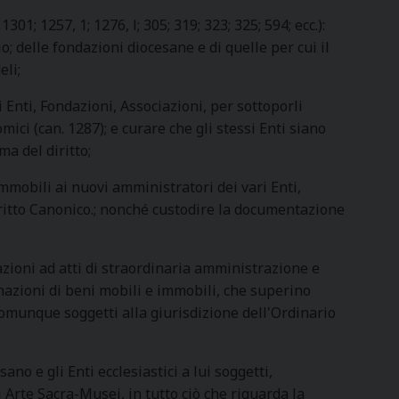
01; 1257, 1; 1276, l; 305; 319; 323; 325; 594; ecc.):
o; delle fondazioni diocesane e di quelle per cui il
eli;
i Enti, Fondazioni, Associazioni, per sottoporli
ici (can. 1287); e curare che gli stessi Enti siano
a del diritto;
mmobili ai nuovi amministratori dei vari Enti,
ritto Canonico.; nonché custodire la documentazione
zzazioni ad atti di straordinaria amministrazione e
nazioni di beni mobili e immobili, che superino
comunque soggetti alla giurisdizione dell'Ordinario
ano e gli Enti ecclesiastici a lui soggetti,
i Arte Sacra-Musei, in tutto ciò che riguarda la