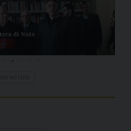
6 A
oteca di Noto
Acc
ne
VIO NOTIZIE