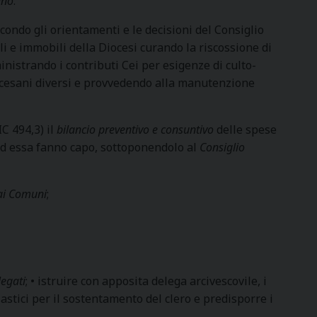
ano
:
econdo gli orientamenti e le decisioni del Consiglio
li e immobili della Diocesi curando la riscossione di
inistrando i contributi Cei per esigenze di culto-
iocesani diversi e provvedendo alla manutenzione
IC 494,3) il
bilancio preventivo e consuntivo
delle spese
e ad essa fanno capo, sottoponendolo al
Consiglio
dai Comuni
;
legati
; • istruire con apposita delega arcivescovile, i
siastici per il sostentamento del clero e predisporre i