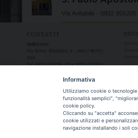
S. Paolo Apostol
Via Avitabile - 0932 955205
CONTATTI
DIOC
Inform
Indirizzo:
Vicariat
Via Mons. Blandini, 6 – 96017 NOTO
Semina
(SR)
Tel. 0931-835286 – Fax. 0931-573310
Informativa
Utilizziamo cookie o tecnologie s
funzionalità semplici", "miglior
cookie policy.
Cliccando su "accetta" acconsent
cookie utilizzati e personalizza
navigazione installando i soli co
Diocesi di Noto