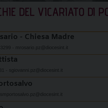
HIE DEL VICARIATO DI 
ario - Chiesa Madre
3299 - mrosario.pz@diocesint.it
tista
1 - sgiovanni.pz@diocesint.it
ortosalvo
 smportosalvo.pz@diocesint.it