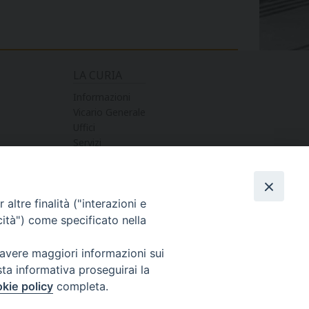
LA CURIA
Informazioni
Vicario Generale
Uffici
Servizi
altre finalità ("interazioni e
cità") come specificato nella
 avere maggiori informazioni sui
sta informativa proseguirai la
kie policy
completa.
STER PAOLO MANENTI-
COPYRIGHT © 2017 - DIOCESI DI NOTO