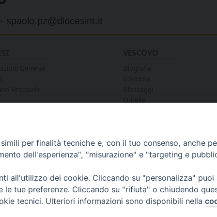
o
 - spaolo.pz@diocesint.it
ESI
VESCOVO
azioni Generali
Biografia
i
Stemma
rio Vescovile
Messaggi
Omelie
Preghiere
Discorsi
Lettere
Lettere Pastorali
imili per finalità tecniche e, con il tuo consenso, anche per 
Decreti e Nomine
amento dell'esperienza", "misurazione" e "targeting e pubbli
i all'utilizzo dei cookie. Cliccando su "personalizza" puoi
re le tue preferenze. Cliccando su "rifiuta" o chiudendo que
okie tecnici. Ulteriori informazioni sono disponibili nella
coo
WEBMA