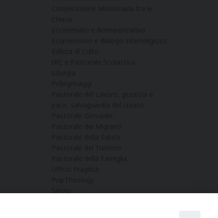
Cooperazione Missionaria tra le
Chiese
Economato e Amministrativo
Ecumenismo e dialogo interreligioso
Edilizia di Culto
IRC e Pastorale Scolastica
Liturgia
Pellegrinaggi
Pastorale del Lavoro, giustizia e
pace, salvaguardia del creato
Pastorale Giovanile
Pastorale dei Migranti
Pastorale della Salute
Pastorale del Turismo
Pastorale della Famiglia
Ufficio Fragilità
PopTheology
Servizi
Servizio per la promozione del
sostegno economico alla Chiesa