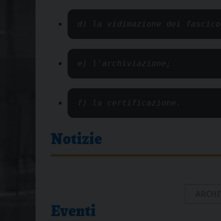
d) la vidimazione dei fascico
e) l'archiviazione;
f) la certificazione.
Notizie
ARCHI
Eventi