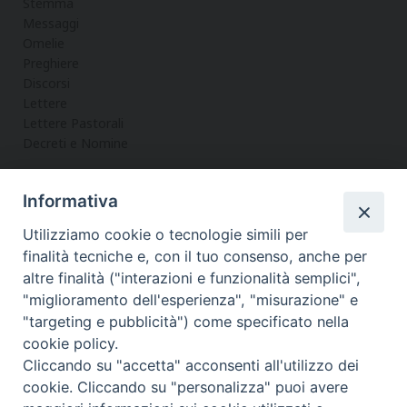
Stemma
Messaggi
Omelie
Preghiere
Discorsi
Lettere
Lettere Pastorali
Decreti e Nomine
Informativa
LA CURIA
Utilizziamo cookie o tecnologie simili per
Informazioni
finalità tecniche e, con il tuo consenso, anche per
Vicario Generale
altre finalità ("interazioni e funzionalità semplici",
Uffici
"miglioramento dell'esperienza", "misurazione" e
Servizi
"targeting e pubblicità") come specificato nella
cookie policy.
Cliccando su "accetta" acconsenti all'utilizzo dei
cookie. Cliccando su "personalizza" puoi avere