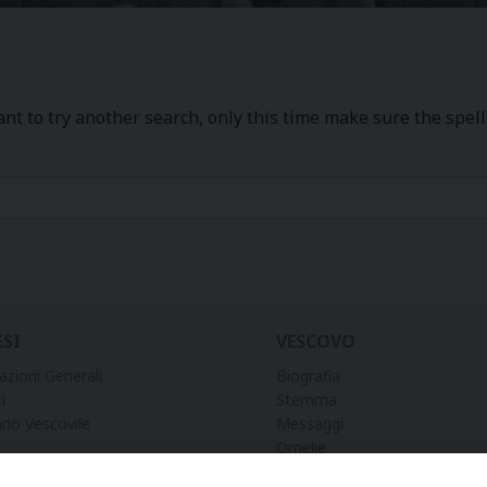
t to try another search, only this time make sure the spel
ESI
VESCOVO
azioni Generali
Biografia
i
Stemma
rio Vescovile
Messaggi
Omelie
Preghiere