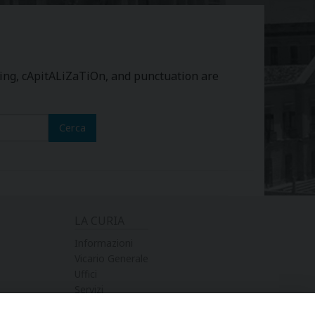
ling, cApitALiZaTiOn, and punctuation are
Cerca
LA CURIA
Informazioni
Vicario Generale
Uffici
Servizi