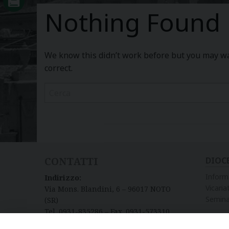
Nothing Found
We know this didn’t work before but you may wan
correct.
CONTATTI
DIOC
Inform
Indirizzo:
Vicariat
Via Mons. Blandini, 6 – 96017 NOTO
Semina
(SR)
Tel. 0931-835286 – Fax. 0931-573310