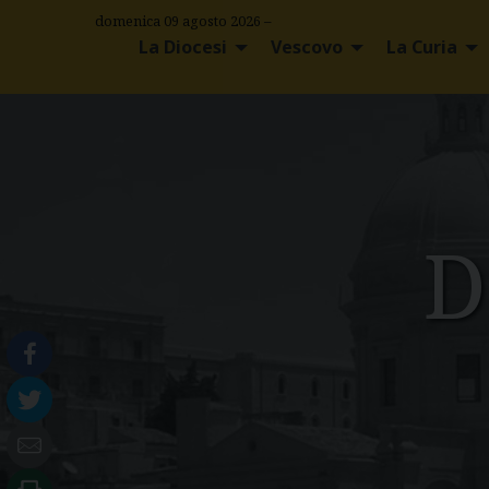
S
domenica 09 agosto 2026 –
k
La Diocesi
Vescovo
La Curia
i
p
t
o
c
o
n
D
t
e
n
t