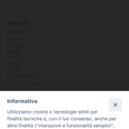
VESCOVO
Biografia
Stemma
Messaggi
Omelie
Preghiere
Discorsi
Lettere
Lettere Pastorali
Decreti e Nomine
Informativa
LA CURIA
Utilizziamo cookie o tecnologie simili per
Informazioni
finalità tecniche e, con il tuo consenso, anche per
Vicario Generale
altre finalità ("interazioni e funzionalità semplici",