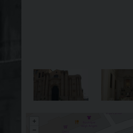
Basilica Madonna delle Grazie
+
−