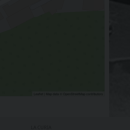
Leaflet
| Map data ©
OpenStreetMap
contributors
LA CURIA