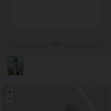
Madonna delle Lacrime
+
−