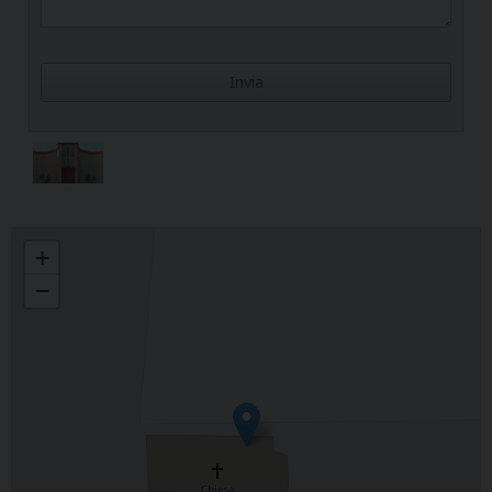
Maria Assunta
+
−