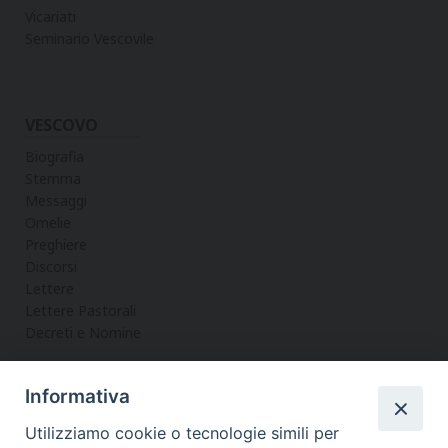
Vicariati
Seminario Vescovile
VESCOVO
Biografia
Stemma
Messaggi
Omelie
Preghiere
Discorsi
Lettere
Lettere Pastorali
Decreti e Nomine
Informativa
LA CURIA
Utilizziamo cookie o tecnologie simili per