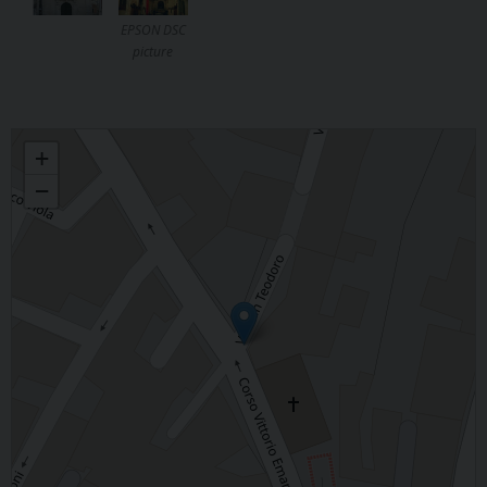
EPSON DSC
picture
San Teodoro
+
−