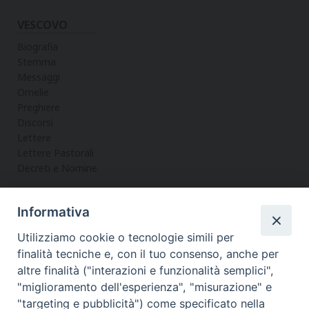
VESCOVO
Biografia
Stemma
Messaggi
Omelie
Preghiere
Discorsi
Lettere
Lettere Pastorali
Decreti e Nomine
Informativa
LA CURIA
Utilizziamo cookie o tecnologie simili per
Informazioni
finalità tecniche e, con il tuo consenso, anche per
Vicario Generale
altre finalità ("interazioni e funzionalità semplici",
Uffici
"miglioramento dell'esperienza", "misurazione" e
Servizi
"targeting e pubblicità") come specificato nella