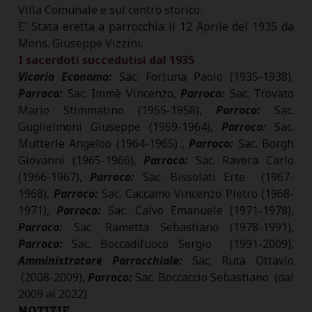
Villa Comunale e sul centro storico.
E' Stata eretta a parrocchia il 12 Aprile del 1935 da
Mons. Giuseppe Vizzini.
I sacerdoti succedutisi
dal 1935
Vicario Economo:
Sac. Fortuna Paolo (1935-1938),
Parroco:
Sac. Immè Vincenzo,
Parroco:
Sac. Trovato
Mario Stimmatino (1955-1958),
Parroco:
Sac.
Guglielmoni Giuseppe (1959-1964),
Parroco:
Sac.
Mutterle Angeloo (1964-1965) ,
Parroco:
Sac. Borgh
Giovanni (1965-1966),
Parroco:
Sac. Ravera Carlo
(1966-1967),
Parroco:
Sac. Bissolati Erte (1967-
1968),
Parroco:
Sac. Caccamo Vincenzo Pietro (1968-
1971),
Parroco:
Sac. Calvo Emanuele (1971-1978),
Parroco:
Sac. Rametta Sebastiano (1978-1991),
Parroco:
Sac. Boccadifuoco Sergio (1991-2009),
Amministratore Parrocchiale:
Sac. Ruta Ottavio
(2008-2009),
Parroco:
Sac. Boccaccio Sebastiano (dal
2009 al 2022)
NOTIZIE