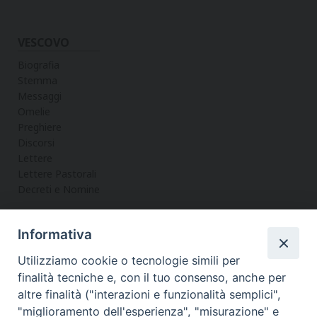
VESCOVO
Biografia
Stemma
Messaggi
Omelie
Preghiere
Discorsi
Lettere
Lettere Pastorali
Decreti e Nomine
Informativa
LA CURIA
Utilizziamo cookie o tecnologie simili per
Informazioni
finalità tecniche e, con il tuo consenso, anche per
Vicario Generale
altre finalità ("interazioni e funzionalità semplici",
Uffici
"miglioramento dell'esperienza", "misurazione" e