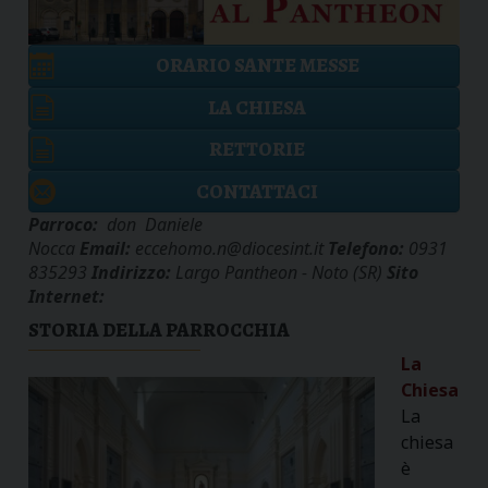
ORARIO SANTE MESSE
LA CHIESA
RETTORIE
CONTATTACI
Parroco:
don Daniele
Nocca
Email:
eccehomo.n@diocesint.it
Telefono:
0931
835293
Indirizzo:
Largo Pantheon - Noto (SR)
Sito
Internet:
STORIA DELLA PARROCCHIA
La
Chiesa
La
chiesa
è