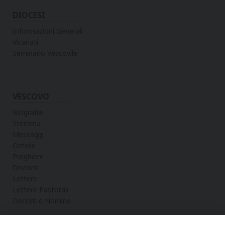
DIOCESI
Informazioni Generali
Vicariati
Seminario Vescovile
VESCOVO
Biografia
Stemma
Messaggi
Omelie
Preghiere
Discorsi
Lettere
Lettere Pastorali
Decreti e Nomine