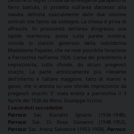
ferro battuto, si proietta sull’area d’accesso alla
navata, definita spazialmente dalle due colonne
centrali che fanno da sostegno. La chiesa è priva di
affreschi. In prossimità dell’area d’ingresso una
lapide marmorea, posta sulla parete sinistra,
ricorda lo slancio generoso della nobildonna
Maddalena Papaleo, che ne rese possibile l’erezione
a Parrocchia nell’anno 1926. L’area del presbiterio è
impreziosita, sullo sfondo, da alcuni pregevoli
stucchi. La parte artisticamente più rilevante
dell’interno è l’altare maggiore, fatto di marmi e
gesso, che si attesta su uno sfondo impreziosito da
pregevoli stucchi. E' stata eretta a parrocchia il 3
Aprile del 1926 da Mons. Giuseppe Vizzini.
I sacerdoti succedutisi
Parroco:
Sac. Blandini Ignazio (1936-1948),
Parroco:
Sac. Di Rosa Giovanni (1948-1953),
Parroco:
Sac. Arena Salvatore (1953-1958),
Parroco: