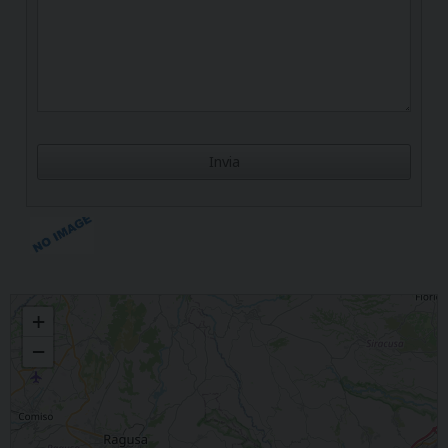
Madonna di Fatima
+
−