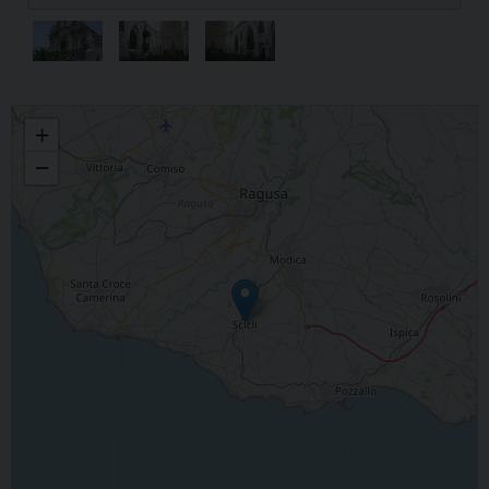
Madonna del Carmine
+
−