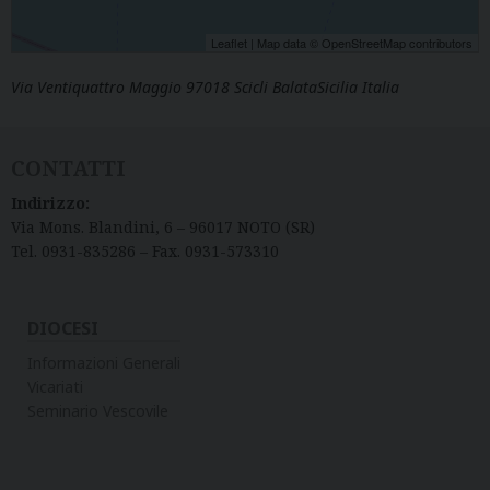
Leaflet
| Map data ©
OpenStreetMap
contributors
Via Ventiquattro Maggio 97018 Scicli BalataSicilia Italia
CONTATTI
Indirizzo:
Via Mons. Blandini, 6 – 96017 NOTO (SR)
Tel. 0931-835286 – Fax. 0931-573310
DIOCESI
Informazioni Generali
Vicariati
Seminario Vescovile