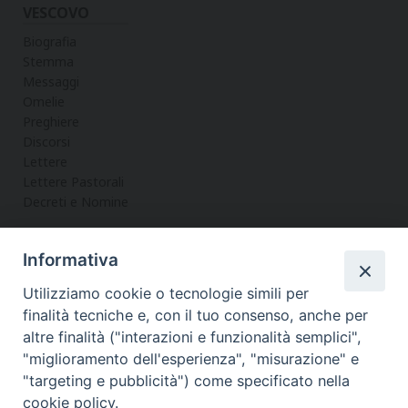
VESCOVO
Biografia
Stemma
Messaggi
Omelie
Preghiere
Discorsi
Lettere
Lettere Pastorali
Decreti e Nomine
Informativa
LA CURIA
Utilizziamo cookie o tecnologie simili per
Informazioni
finalità tecniche e, con il tuo consenso, anche per
Vicario Generale
altre finalità ("interazioni e funzionalità semplici",
Uffici
"miglioramento dell'esperienza", "misurazione" e
Servizi
"targeting e pubblicità") come specificato nella
cookie policy.