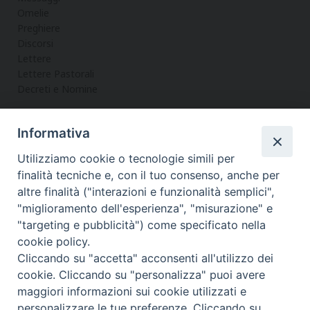
Omelie
Preghiere
Discorsi
Lettere
Lettere Pastorali
Decreti e Nomine
Informativa
LA CURIA
Utilizziamo cookie o tecnologie simili per
Informazioni
finalità tecniche e, con il tuo consenso, anche per
Vicario Generale
altre finalità ("interazioni e funzionalità semplici",
Uffici
"miglioramento dell'esperienza", "misurazione" e
Servizi
"targeting e pubblicità") come specificato nella
cookie policy.
Cliccando su "accetta" acconsenti all'utilizzo dei
cookie. Cliccando su "personalizza" puoi avere
maggiori informazioni sui cookie utilizzati e
Diocesi di Noto
COPYRIGHT © 2017 - DIOCESI DI NOTO
personalizzare le tue preferenze. Cliccando su
WEBMASTER PAOLO MANENTI-