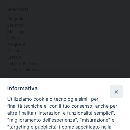
VESCOVO
Biografia
Stemma
Messaggi
Omelie
Preghiere
Discorsi
Lettere
Lettere Pastorali
Decreti e Nomine
Informativa
LA CURIA
Utilizziamo cookie o tecnologie simili per
Informazioni
finalità tecniche e, con il tuo consenso, anche per
Vicario Generale
altre finalità ("interazioni e funzionalità semplici",
Uffici
"miglioramento dell'esperienza", "misurazione" e
Servizi
"targeting e pubblicità") come specificato nella