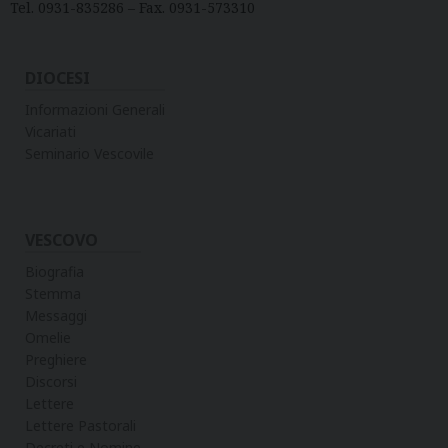
Tel. 0931-835286 – Fax. 0931-573310
DIOCESI
Informazioni Generali
Vicariati
Seminario Vescovile
VESCOVO
Biografia
Stemma
Messaggi
Omelie
Preghiere
Discorsi
Lettere
Lettere Pastorali
Decreti e Nomine