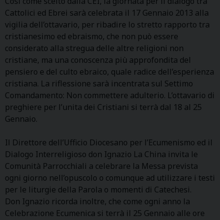
Così come scelto dalla CEI, la giornata per il dialogo tra
Cattolici ed Ebrei sarà celebrata il 17 Gennaio 2013 alla
vigilia dell’ottavario, per ribadire lo stretto rapporto tra
cristianesimo ed ebraismo, che non può essere
considerato alla stregua delle altre religioni non
cristiane, ma una conoscenza più approfondita del
pensiero e del culto ebraico, quale radice dell’esperienza
cristiana. La riflessione sarà incentrata sul Settimo
Comandamento: Non commettere adulterio. L’ottavario di
preghiere per l’unita dei Cristiani si terrà dal 18 al 25
Gennaio.
Il Direttore dell’Ufficio Diocesano per l’Ecumenismo ed il
Dialogo Interreligioso don Ignazio La China invita le
Comunità Parrocchiali a celebrare la Messa prevista
ogni giorno nell’opuscolo o comunque ad utilizzare i testi
per le liturgie della Parola o momenti di Catechesi.
Don Ignazio ricorda inoltre, che come ogni anno la
Celebrazione Ecumenica si terrà il 25 Gennaio alle ore