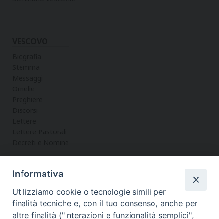
VESCOVO
Biografia
Stemma
Messaggi
Omelie
Preghiere
Discorsi
Lettere
Lettere Pastorali
Decreti e Nomine
Informativa
LA CURIA
Utilizziamo cookie o tecnologie simili per
Informazioni
finalità tecniche e, con il tuo consenso, anche per
Vicario Generale
altre finalità ("interazioni e funzionalità semplici",