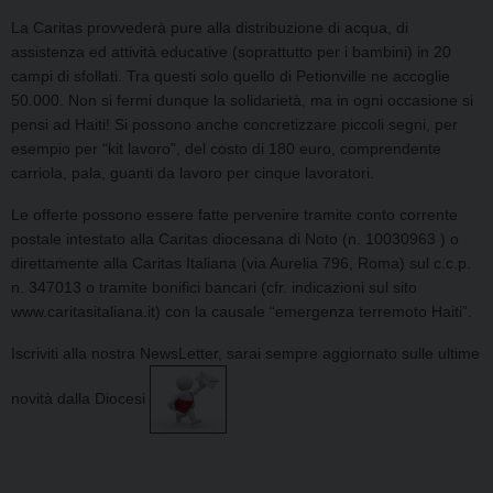
La Caritas provvederà pure alla distribuzione di acqua, di
assistenza ed attività educative (soprattutto per i bambini) in 20
campi di sfollati. Tra questi solo quello di Petionville ne accoglie
50.000. Non si fermi dunque la solidarietà, ma in ogni occasione si
pensi ad Haiti! Si possono anche concretizzare piccoli segni, per
esempio per “kit lavoro”, del costo di 180 euro, comprendente
carriola, pala, guanti da lavoro per cinque lavoratori.
Le offerte possono essere fatte pervenire tramite conto corrente
postale intestato alla Caritas diocesana di Noto (n. 10030963 ) o
direttamente alla Caritas Italiana (via Aurelia 796, Roma) sul c.c.p.
n. 347013 o tramite bonifici bancari (cfr. indicazioni sul sito
www.caritasitaliana.it) con la causale “emergenza terremoto Haiti”.
Iscriviti alla nostra NewsLetter
, sarai sempre aggiornato sulle ultime
novità dalla Diocesi