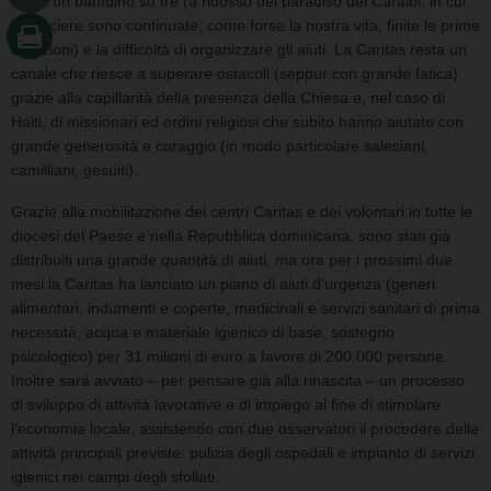
stenti un bambino su tre (a ridosso del paradiso dei Caraibi, in cui
le crociere sono continuate, come forse la nostra vita, finite le prime
emozioni) e la difficoltà di organizzare gli aiuti. La Caritas resta un
canale che riesce a superare ostacoli (seppur con grande fatica)
grazie alla capillarità della presenza della Chiesa e, nel caso di
Haiti, di missionari ed ordini religiosi che subito hanno aiutato con
grande generosità e coraggio (in modo particolare salesiani,
camilliani, gesuiti).
Grazie alla mobilitazione dei centri Caritas e dei volontari in tutte le
diocesi del Paese e nella Repubblica dominicana, sono stati già
distribuiti una grande quantità di aiuti, ma ora per i prossimi due
mesi la Caritas ha lanciato un piano di aiuti d’urgenza (generi
alimentari, indumenti e coperte, medicinali e servizi sanitari di prima
necessità, acqua e materiale igienico di base, sostegno
psicologico) per 31 milioni di euro a favore di 200.000 persone.
Inoltre sarà avviato – per pensare già alla rinascita – un processo
di sviluppo di attività lavorative e di impiego al fine di stimolare
l’economia locale, assistendo con due osservatori il procedere delle
attività principali previste: pulizia degli ospedali e impianto di servizi
igienici nei campi degli sfollati.