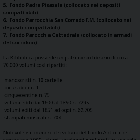
5. Fondo Padre Pisasale (collocato nei depositi
compattabili)
6. Fondo Parrocchia San Corrado F.M. (collocato nei
depositi compattabili)
7. Fondo Parocchia Cattedrale (collocato in armadi
del corridoio)
La Biblioteca possiede un patrimonio librario di circa
70.000 volumi così ripartiti:
manoscritti n. 10 cartelle
incunaboli n. 1
cinquecentine n. 75
volumi editi dai 1600 al 1850 n. 7295
volumi editi dal 1851 ad oggi n. 62.705
stampati musicali n. 704
Notevole è il numero dei volumi del Fondo Antico che
conta circa 7.000 volumi, catalogati e collocati in una sala