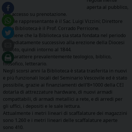
aperta al pubblico,
con accesso su prenotazione.
Legale rappresentante è il Sac. Luigi Vizzini; Direttore
della Biblioteca è il Prof. Corrado Perricone.
Si ritiene che la Biblioteca sia stata fondata nel periodo
immediatamente successivo alla erezione della Diocesi
di Noto, quindi intorno al 1844.
È di carattere prevalentemente teologico, biblico,
filosofico, letterario.
Negli scorsi anni la Biblioteca è stata trasferita in nuovi
e più funzionali locali del Seminario Vescovile ed è stato
possibile, grazie ai finanziamenti dell’8×1000 della CEI
dotarla di attrezzature hardware, di nuovi armadi
compattabili, di armadi metallici a rete, e di arredi per
gli uffici, i depositi e le sale lettura.
Attualmente i metri lineari di scaffalature dei magazzini
sono 1.260 e i metri lineari delle scaffalature aperte
sono 410.