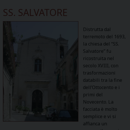
E
SS. SALVATORE
L
C
A
Distrutta dal
R
terremoto del 1693,
M
la chiesa del “SS.
I
Salvatore” fu
N
ricostruita nel
E
secolo XVIII, con
trasformazioni
databili tra la fine
dell’Ottocento e i
primi del
Novecento. La
facciata è molto
semplice e vi si
affianca un