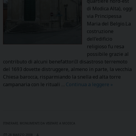
quartiere nord-est
di Modica Alta), oggi
via Principessa
Maria del Belgio.La
costruzione
dell’edificio
religioso fu resa
possibile grazie al
contributo di alcuni benefattoriIl disastroso terremoto
del 1693 dovette distruggere, almeno in parte, la vecchia
Chiesa barocca, risparmiando la snella ed alta torre
campanaria con le rituali …
Continua a leggere
S
»
.
A
N
T
O
ITINERARI
,
MONUMENTI DA VISITARE A MODICA
N
28 MARZO 2008