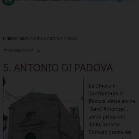
.
T
E
R
E
ITINERARI
,
MONUMENTI DA VISITARE A MODICA
S
28 MARZO 2008
A
D
S. ANTONIO DI PADOVA
’
A
V
La Chiesa di
I
Sant’Antonio di
L
Padova, detta anche
A
“Sant’ Antonino”,
sorse prima del
1600, in corso
Consolo (nome del