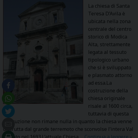
T
La chiesa di Santa
O
Teresa D’Avila è
L
ubicata nella zona
O
centrale del centro
storico di Modica
Alta, strettamente
legata al tessuto
tipologico urbano
che si è sviluppato
e plasmato attorno
ad essa.La
costruzione della
chiesa originale
risale al 1600 circa,
tuttavia di questa
costruzione non rimane nulla in quanto la chiesa venne
distrutta dal grande terremoto che sconvolse l’intera Val
di Noto nel 1693.L’attuale Chiesa …
Continua a leggere
S
»