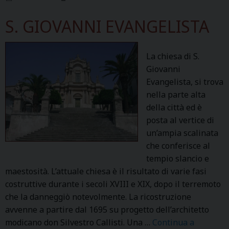
I
O
S. GIOVANNI EVANGELISTA
D
I
P
La chiesa di S.
A
Giovanni
D
Evangelista, si trova
O
nella parte alta
V
della città ed è
A
posta al vertice di
un’ampia scalinata
che conferisce al
tempio slancio e
maestosità. L’attuale chiesa è il risultato di varie fasi
costruttive durante i secoli XVIII e XIX, dopo il terremoto
che la danneggiò notevolmente. La ricostruzione
avvenne a partire dal 1695 su progetto dell’architetto
modicano don Silvestro Callisti. Una …
Continua a