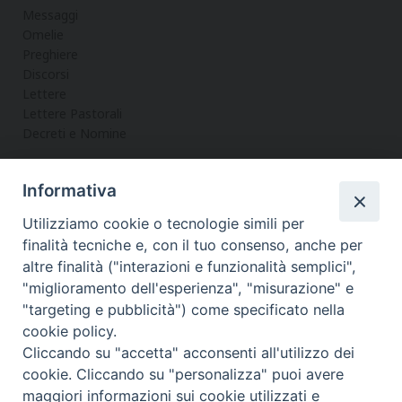
Messaggi
Omelie
Preghiere
Discorsi
Lettere
Lettere Pastorali
Decreti e Nomine
Informativa
LA CURIA
Utilizziamo cookie o tecnologie simili per
Informazioni
finalità tecniche e, con il tuo consenso, anche per
Vicario Generale
altre finalità ("interazioni e funzionalità semplici",
Uffici
"miglioramento dell'esperienza", "misurazione" e
Servizi
"targeting e pubblicità") come specificato nella
cookie policy.
Cliccando su "accetta" acconsenti all'utilizzo dei
cookie. Cliccando su "personalizza" puoi avere
maggiori informazioni sui cookie utilizzati e
Diocesi di Noto
COPYRIGHT © 2017 - DIOCESI DI NOTO