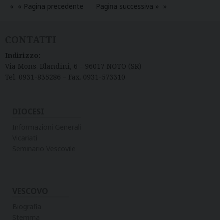
T
« Pagina precedente
Pagina successiva »
R
O
CONTATTI
–
C
Indirizzo:
H
Via Mons. Blandini, 6 – 96017 NOTO (SR)
I
Tel. 0931-835286 – Fax. 0931-573310
E
S
DIOCESI
A
M
Informazioni Generali
A
Vicariati
D
Seminario Vescovile
R
E
VESCOVO
Biografia
Stemma