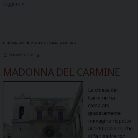
leggere
S
»
.
G
I
O
V
ITINERARI
,
MONUMENTI DA VISITARE A MODICA
A
28 MARZO 2008
N
N
MADONNA DEL CARMINE
I
E
V
La chiesa del
A
Carmine ha
N
cambiato
G
gradatamente
E
immagine rispetto
L
all’edificazione, che
I
si fa risalire con