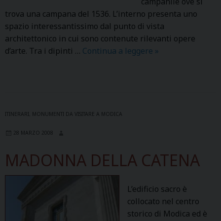
campanile ove si
trova una campana del 1536. L’interno presenta uno
spazio interessantissimo dal punto di vista
architettonico in cui sono contenute rilevanti opere
d’arte. Tra i dipinti …
Continua a leggere
S
»
S
.
S
A
L
ITINERARI
,
MONUMENTI DA VISITARE A MODICA
V
28 MARZO 2008
A
T
MADONNA DELLA CATENA
O
R
E
L’edificio sacro è
collocato nel centro
storico di Modica ed è