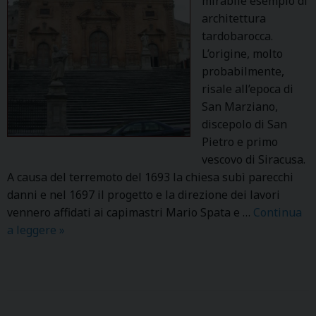
mirabile esempio di
architettura
tardobarocca.
L’origine, molto
probabilmente,
risale all’epoca di
San Marziano,
discepolo di San
Pietro e primo
vescovo di Siracusa.
A causa del terremoto del 1693 la chiesa subì parecchi
danni e nel 1697 il progetto e la direzione dei lavori
vennero affidati ai capimastri Mario Spata e …
Continua
a leggere
S
»
.
P
I
E