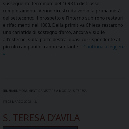
A
susseguente terremoto del 1693 la distrusse
R
completamente. Venne ricostruita verso la prima metà
I
del settecento; il prospetto e l’interno subirono restauri
O
e rifacimenti nel 1803. Della primitiva Chiesa restarono
–
una cariatide di sostegno d’arco, ancora visibile
C
all’esterno, sulla parte destra, quasi corrispondente al
H
piccolo campanile, rappresentante …
Continua a leggere
I
S
»
E
.
S
P
A
A
M
O
A
L
ITINERARI
,
MONUMENTI DA VISITARE A MODICA
,
S. TERESA
D
O
28 MARZO 2008
R
A
E
P
S. TERESA D’AVILA
O
S