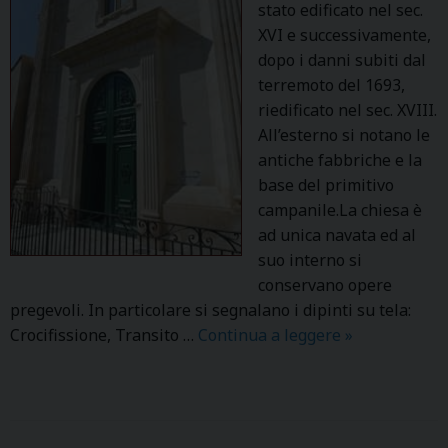
stato edificato nel sec.
XVI e successivamente,
dopo i danni subiti dal
terremoto del 1693,
riedificato nel sec. XVIII.
All’esterno si notano le
antiche fabbriche e la
base del primitivo
campanile.La chiesa è
ad unica navata ed al
suo interno si
conservano opere
pregevoli. In particolare si segnalano i dipinti su tela:
Crocifissione, Transito …
Continua a leggere
M
»
A
D
O
N