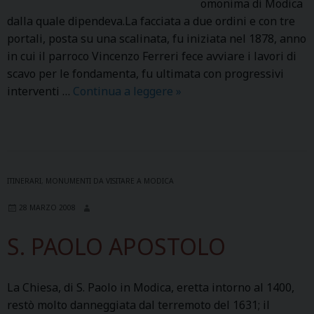
omonima di Modica
dalla quale dipendeva.La facciata a due ordini e con tre
portali, posta su una scalinata, fu iniziata nel 1878, anno
in cui il parroco Vincenzo Ferreri fece avviare i lavori di
scavo per le fondamenta, fu ultimata con progressivi
interventi …
Continua a leggere
M
»
A
D
O
N
N
ITINERARI
,
MONUMENTI DA VISITARE A MODICA
A
28 MARZO 2008
D
E
S. PAOLO APOSTOLO
L
R
O
La Chiesa, di S. Paolo in Modica, eretta intorno al 1400,
S
restò molto danneggiata dal terremoto del 1631; il