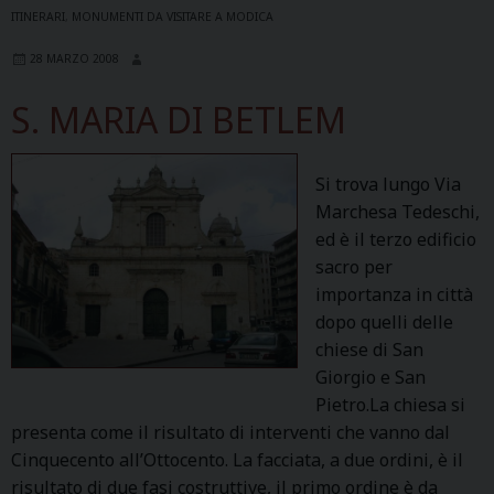
N
ITINERARI
,
MONUMENTI DA VISITARE A MODICA
A
28 MARZO 2008
D
E
S. MARIA DI BETLEM
L
L
A
Si trova lungo Via
C
Marchesa Tedeschi,
A
ed è il terzo edificio
T
sacro per
E
importanza in città
N
dopo quelli delle
A
chiese di San
Giorgio e San
Pietro.La chiesa si
presenta come il risultato di interventi che vanno dal
Cinquecento all’Ottocento. La facciata, a due ordini, è il
risultato di due fasi costruttive, il primo ordine è da