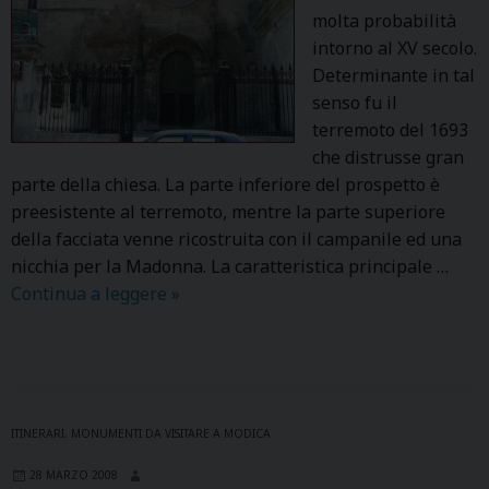
S
molta probabilità
T
intorno al XV secolo.
A
Determinante in tal
senso fu il
terremoto del 1693
che distrusse gran
parte della chiesa. La parte inferiore del prospetto è
preesistente al terremoto, mentre la parte superiore
della facciata venne ricostruita con il campanile ed una
nicchia per la Madonna. La caratteristica principale …
Continua a leggere
M
»
A
D
O
N
N
ITINERARI
,
MONUMENTI DA VISITARE A MODICA
A
28 MARZO 2008
D