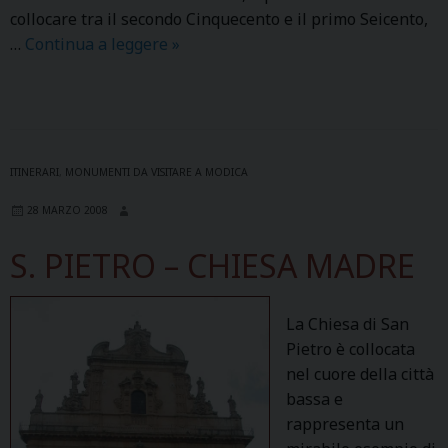
collocare tra il secondo Cinquecento e il primo Seicento,
…
Continua a leggere
S
»
.
M
A
R
I
ITINERARI
,
MONUMENTI DA VISITARE A MODICA
A
28 MARZO 2008
D
I
S. PIETRO – CHIESA MADRE
B
E
T
La Chiesa di San
L
Pietro è collocata
E
nel cuore della città
M
bassa e
rappresenta un