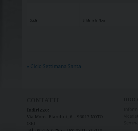
Scicli
S. Maria la Nova
«
Ciclo Settimana Santa
CONTATTI
DIOC
Inform
Indirizzo:
Vicariat
Via Mons. Blandini, 6 – 96017 NOTO
Semina
(SR)
Tel. 0931-835286 – Fax. 0931-573310