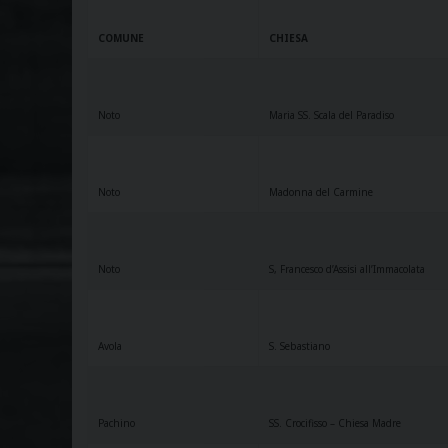
COMUNE
CHIESA
Noto
Maria SS. Scala del Paradiso
Noto
Madonna del Carmine
Noto
S, Francesco d’Assisi all’Immacolata
Avola
S. Sebastiano
Pachino
SS. Crocifisso – Chiesa Madre