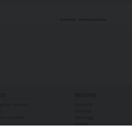
8 dicembre – domenica successiva
ESI
VESCOVO
azioni Generali
Biografia
i
Stemma
rio Vescovile
Messaggi
Omelie
Preghiere