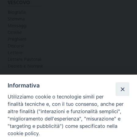
VESCOVO
Biografia
Stemma
Messaggi
Omelie
Preghiere
Discorsi
Lettere
Lettere Pastorali
Decreti e Nomine
Informativa
LA CURIA
Utilizziamo cookie o tecnologie simili per
Informazioni
finalità tecniche e, con il tuo consenso, anche per
Vicario Generale
altre finalità ("interazioni e funzionalità semplici",
Uffici
"miglioramento dell'esperienza", "misurazione" e
Servizi
"targeting e pubblicità") come specificato nella
cookie policy.