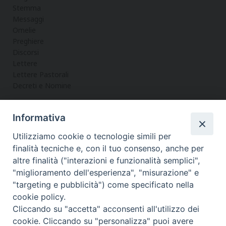
Stemma
Messaggi
Omelie
Preghiere
Discorsi
Lettere
Lettere Pastorali
Decreti e Nomine
Informativa
LA CURIA
Utilizziamo cookie o tecnologie simili per
Informazioni
finalità tecniche e, con il tuo consenso, anche per
Vicario Generale
altre finalità ("interazioni e funzionalità semplici",
Uffici
"miglioramento dell'esperienza", "misurazione" e
Servizi
"targeting e pubblicità") come specificato nella
cookie policy.
Cliccando su "accetta" acconsenti all'utilizzo dei
cookie. Cliccando su "personalizza" puoi avere