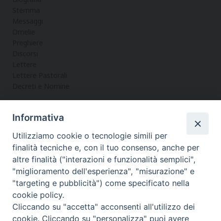
Stemma
Messaggi
Omelie
Preghiere
Discorsi
Lettere
Lettere Pastorali
Decreti e Nomine
Informativa
LA CURIA
Utilizziamo cookie o tecnologie simili per
Informazioni
finalità tecniche e, con il tuo consenso, anche per
Vicario Generale
altre finalità ("interazioni e funzionalità semplici",
Uffici
"miglioramento dell'esperienza", "misurazione" e
Servizi
"targeting e pubblicità") come specificato nella
cookie policy.
Cliccando su "accetta" acconsenti all'utilizzo dei
cookie. Cliccando su "personalizza" puoi avere