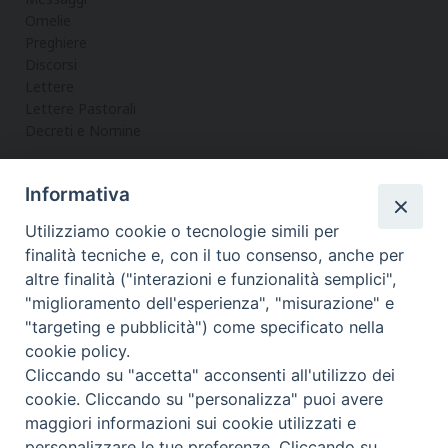
Omelie
Preghiere
Discorsi
Lettere
Lettere Pastorali
Decreti e Nomine
Informativa
LA CURIA
Utilizziamo cookie o tecnologie simili per
Informazioni
finalità tecniche e, con il tuo consenso, anche per
Vicario Generale
altre finalità ("interazioni e funzionalità semplici",
Uffici
"miglioramento dell'esperienza", "misurazione" e
Servizi
"targeting e pubblicità") come specificato nella
cookie policy.
Cliccando su "accetta" acconsenti all'utilizzo dei
cookie. Cliccando su "personalizza" puoi avere
maggiori informazioni sui cookie utilizzati e
Diocesi di Noto
COPYRIGHT © 2017 - DIOCESI DI NOTO
personalizzare le tue preferenze. Cliccando su
WEBMASTER PAOLO MANENTI-