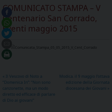
COMUNICATO STAMPA – V
Centenario San Corrado,
Eventi maggio 2015
Comunicata_Stampa_05_05_2015_V_Cent_Corrado
«
Il Vescovo di Noto a
Modica. il 9 maggio l’ottava
“Domenica In”: “Non sono
edizione della Giornata
canzonette, ma un modo
diocesana dei Giovani
»
diretto ed efficace di parlare
di Dio ai giovani”