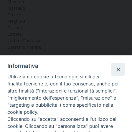
Stemma
Messaggi
Omelie
Preghiere
Discorsi
Lettere
Lettere Pastorali
Decreti e Nomine
Informativa
LA CURIA
Utilizziamo cookie o tecnologie simili per
Informazioni
finalità tecniche e, con il tuo consenso, anche per
Vicario Generale
altre finalità ("interazioni e funzionalità semplici",
Uffici
"miglioramento dell'esperienza", "misurazione" e
Servizi
"targeting e pubblicità") come specificato nella
cookie policy.
Cliccando su "accetta" acconsenti all'utilizzo dei
cookie. Cliccando su "personalizza" puoi avere