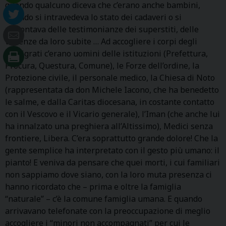
quando qualcuno diceva che c’erano anche bambini,
quando si intravedeva lo stato dei cadaveri o si
raccontava delle testimonianze dei superstiti, delle
violenze da loro subite … Ad accogliere i corpi degli
immigrati c’erano uomini delle istituzioni (Prefettura,
Procura, Questura, Comune), le Forze dell’ordine, la
Protezione civile, il personale medico, la Chiesa di Noto
(rappresentata da don Michele Iacono, che ha benedetto
le salme, e dalla Caritas diocesana, in costante contatto
con il Vescovo e il Vicario generale), l’Iman (che anche lui
ha innalzato una preghiera all’Altissimo), Medici senza
frontiere, Libera. C’era soprattutto grande dolore! Che la
gente semplice ha interpretato con il gesto più umano: il
pianto! E veniva da pensare che quei morti, i cui familiari
non sappiamo dove siano, con la loro muta presenza ci
hanno ricordato che – prima e oltre la famiglia
“naturale” – c’è la comune famiglia umana. E quando
arrivavano telefonate con la preoccupazione di meglio
accogliere i “minori non accompagnati” per cui le