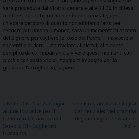
a Pozzallo con una fiaccolata (alle 21) ed una veglia che
sarà presieduta dal Vicario generale alle 21,30 in chiesa
madre: sarà anche un momento penitenziale, per
chiedere perdono di quanto non abbiamo fatto per
rendere più umano il mondo; sarà un momento di ascolto
del Signore per cogliere le “cose del Padre” – nascoste ai
sapienti e ai dotti – ma rivelate ai piccoli, alla gente
semplice da cui impariamo a vivere questi momenti con
pietà e con desiderio di maggiore impegno per la
giustizia, l’accoglienza, la pace.
«
Noto. Dal 21 al 22 Giugno
Pozzallo. Fiaccolata e Veglia
alcune iniziative per il
penitenziale: “nel dramma
Centenario di nascita del
degli immigrati la visita di
Servo di Dio Guglielmo
Dio”
»
Giaquinta