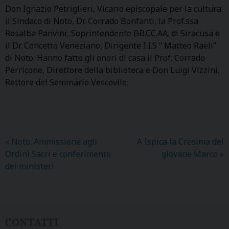
Don Ignazio Petriglieri, Vicario episcopale per la cultura:
il Sindaco di Noto, Dr. Corrado Bonfanti, la Prof.ssa
Rosalba Panvini, Soprintendente BB.CC.AA. di Siracusa e
il Dr. Concetto Veneziano, Dirigente I.I.S “ Matteo Raeli”
di Noto. Hanno fatto gli onori di casa il Prof. Corrado
Perricone, Direttore della biblioteca e Don Luigi Vizzini,
Rettore del Seminario Vescovile.
«
Noto. Ammissione agli
A Ispica la Cresima del
Ordini Sacri e conferimento
giovane Marco
»
dei ministeri
CONTATTI