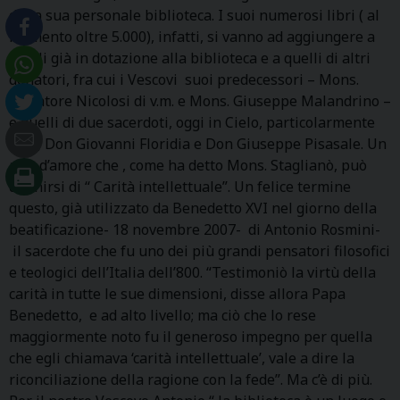
della sua personale biblioteca. I suoi numerosi libri ( al
momento oltre 5.000), infatti, si vanno ad aggiungere a
quelli già in dotazione alla biblioteca e a quelli di altri
donatori, fra cui i Vescovi suoi predecessori – Mons.
Salvatore Nicolosi di v.m. e Mons. Giuseppe Malandrino –
e quelli di due sacerdoti, oggi in Cielo, particolarmente
colti, Don Giovanni Floridia e Don Giuseppe Pisasale. Un
atto d’amore che , come ha detto Mons. Staglianò, può
definirsi di “ Carità intellettuale”. Un felice termine
questo, già utilizzato da Benedetto XVI nel giorno della
beatificazione- 18 novembre 2007- di Antonio Rosmini-
il sacerdote che fu uno dei più grandi pensatori filosofici
e teologici dell’Italia dell’800. “Testimoniò la virtù della
carità in tutte le sue dimensioni, disse allora Papa
Benedetto, e ad alto livello; ma ciò che lo rese
maggiormente noto fu il generoso impegno per quella
che egli chiamava ‘carità intellettuale’, vale a dire la
riconciliazione della ragione con la fede”. Ma c’è di più.