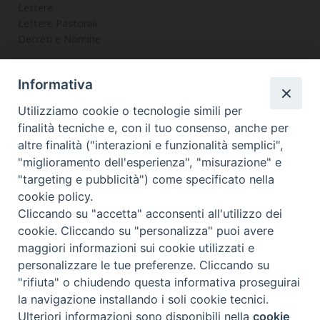
Lettere
Lettere Pastorali
Decreti e Nomine
Informativa
LA CURIA
Utilizziamo cookie o tecnologie simili per
Informazioni
finalità tecniche e, con il tuo consenso, anche per
Vicario Generale
altre finalità ("interazioni e funzionalità semplici",
Uffici
"miglioramento dell'esperienza", "misurazione" e
Servizi
"targeting e pubblicità") come specificato nella
cookie policy.
Cliccando su "accetta" acconsenti all'utilizzo dei
cookie. Cliccando su "personalizza" puoi avere
maggiori informazioni sui cookie utilizzati e
Diocesi di Noto
COPYRIGHT © 2017 - DIOCESI DI NOTO
personalizzare le tue preferenze. Cliccando su
WEBMASTER PAOLO MANENTI-
"rifiuta" o chiudendo questa informativa proseguirai
f
t
y
i
t
la navigazione installando i soli cookie tecnici.
Ulteriori informazioni sono disponibili nella
cookie