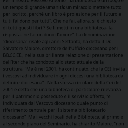
Per il nostro Vescovo Antonio “ la biblioteca è un luogo e
un tempo di grande umanità: un miracolo mettere tutto
per iscritto, perché un libro è proiezione per il futuro e
tu ti fai dono per tutti”. Che ne fai, allora, si è chiesto “
di tutti questi libri ? Se li metti in una biblioteca- la
risposta- ne fai un dono d’amore”. La denominazione
“diocesana” risale agli anni Settanta, ha detto il Dr.
Salvatore Maiore, direttore dell’Ufficio diocesano per i
BB.CC.EE., nella sua brillante relazione di presentazione
dell’iter che ha condotto allo stato attuale della
struttura. “Ma è nel 2001, ha continuato, che la CEI invita
i vescovi ad individuare in ogni diocesi una biblioteca da
definire diocesana” . Nella stessa circolare della Cei del
2001 è detto che una biblioteca di particolare rilevanza
per il patrimonio posseduto e il servizio offerto, “è
individuata dal Vescovo diocesano quale punto di
riferimento centrale per il sistema bibliotecario
diocesano” Ma i vecchi locali della Biblioteca, al primo e
al secondo piano del Seminario, ha chiarito Maiore, “non