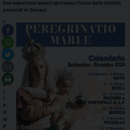
Due importanti eventi apriranno l’inizio delle attività
pastorali in Diocesi:
il
C
O
N
V
E
G
N
O
d
i
i
n
iz
io
A