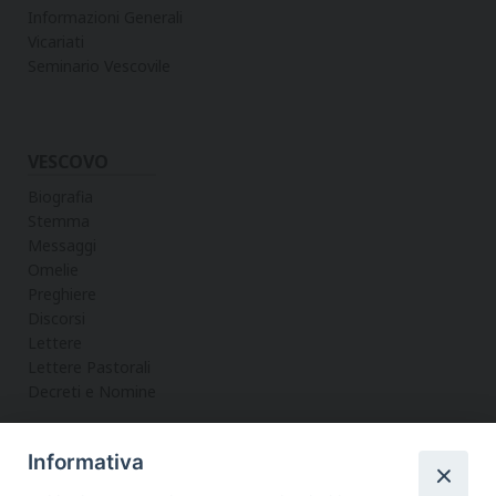
Informazioni Generali
Vicariati
Seminario Vescovile
VESCOVO
Biografia
Stemma
Messaggi
Omelie
Preghiere
Discorsi
Lettere
Lettere Pastorali
Decreti e Nomine
Informativa
LA CURIA