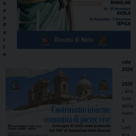
n
n
o
P
a
s
t
o
rale
2024
-
2025
,
alla
luce
della
nuov
a
Lett
era