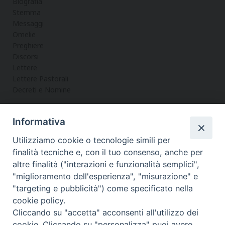
Biografia
Stemma
Messaggi
Omelie
Preghiere
Discorsi
Lettere
Lettere Pastorali
Decreti e Nomine
Informativa
LA CURIA
Utilizziamo cookie o tecnologie simili per
Informazioni
finalità tecniche e, con il tuo consenso, anche per
Vicario Generale
altre finalità ("interazioni e funzionalità semplici",
Uffici
"miglioramento dell'esperienza", "misurazione" e
Servizi
"targeting e pubblicità") come specificato nella
cookie policy.
Cliccando su "accetta" acconsenti all'utilizzo dei
cookie. Cliccando su "personalizza" puoi avere