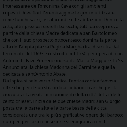
interessante dell’omonima Cava con gli ambienti
rupestri dove fiorì l’eremitaggio e le grotte utilizzate
come luoghi sacri, le catacombe e le abitazioni. Dentro la
città, altri preziosi gioielli barocchi, tutti da scoprire, a
partire dalla chiesa Madre dedicata a san Bartolomeo
che con il suo prospetto ottocentesco domina la parte
alta dell’ampia piazza Regina Margherita, distrutta dal
terremoto del 1693 e costruita nel 1750 per opera di don
Antonio Li Favi. Poi seguono santa Maria Maggiore, la Ss.
Annunziata, la chiesa Madonna del Carmine e quella
dedicata a sant’Antonio Abate.
Da Ispica si sale verso
Modica
, l’antica contea famosa
oltre che per il suo straordinario barocco anche per la
cioccolata. La visita ai monumenti della città detta “delle
cento chiese”, inizia dalle due chiese Madri: san Giorgio
posta tra la parte alta e la parte bassa della città,
considerata una tra le più significative opere del barocco
europeo per la sua posizione scenografica con il