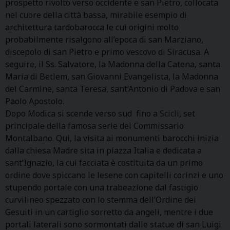
prospetto rivolto verso occidente e san Pietro, collocata
nel cuore della città bassa, mirabile esempio di
architettura tardobarocca le cui origini molto
probabilmente risalgono all’epoca di san Marziano,
discepolo di san Pietro e primo vescovo di Siracusa. A
seguire, il Ss. Salvatore, la Madonna della Catena, santa
Maria di Betlem, san Giovanni Evangelista, la Madonna
del Carmine, santa Teresa, sant’Antonio di Padova e san
Paolo Apostolo.
Dopo Modica si scende verso sud fino a
Scicli
, set
principale della famosa serie del Commissario
Montalbano. Qui, la visita ai monumenti barocchi inizia
dalla chiesa Madre sita in piazza Italia e dedicata a
sant’Ignazio, la cui facciata è costituita da un primo
ordine dove spiccano le lesene con capitelli corinzi e uno
stupendo portale con una trabeazione dal fastigio
curvilineo spezzato con lo stemma dell’Ordine dei
Gesuiti in un cartiglio sorretto da angeli, mentre i due
portali laterali sono sormontati dalle statue di san Luigi