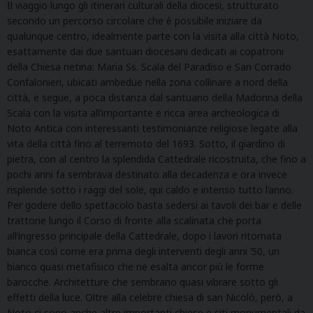
Il viaggio lungo gli itinerari culturali della diocesi, strutturato
secondo un percorso circolare che è possibile iniziare da
qualunque centro, idealmente parte con la visita alla città
Noto
,
esattamente dai due santuari diocesani dedicati ai copatroni
della Chiesa netina: Maria Ss. Scala del Paradiso e San Corrado
Confalonieri, ubicati ambedue nella zona collinare a nord della
città, e segue, a poca distanza dal santuario della Madonna della
Scala con la visita all’importante e ricca area archeologica di
Noto Antica con interessanti testimonianze religiose legate alla
vita della città fino al terremoto del 1693. Sotto, il giardino di
pietra, con al centro la splendida Cattedrale ricostruita, che fino a
pochi anni fa sembrava destinato alla decadenza e ora invece
risplende sotto i raggi del sole, qui caldo e intenso tutto l’anno.
Per godere dello spettacolo basta sedersi ai tavoli dei bar e delle
trattorie lungo il Corso di fronte alla scalinata che porta
all’ingresso principale della Cattedrale, dopo i lavori ritornata
bianca così come era prima degli interventi degli anni ’50, un
bianco quasi metafisico che ne esalta ancor più le forme
barocche. Architetture che sembrano quasi vibrare sotto gli
effetti della luce. Oltre alla celebre chiesa di san Nicolò, però, a
Noto ci sono anche altre importanti chiese e siti monumentali da