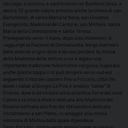
Gonzaga, a sinistra, e sant’Antonio col Bambino Gesù, a
destra. Di grande valore artistico anche la chiesa di san
Bartolomeo, di santa Maria la Nova, san Giovanni
Evangelista, Madonna del Carmine, san Michele, santa
Maria della Consolazione e santa Teresa.
Proseguendo verso il mare, dopo otto chilometri, si
raggiunge la frazione di Donnalucata, borgo marinaro
dalle antiche origini dove è da non perdere la chiesa
della Madonna delle milizie a cui è legata una
importante tradizione folkloristico-religiosa. Superata
anche questa tappa ci si può dirigere verso sud-est
seguendo il litorale costiero fino a
Pozzallo
, città che
diede i natali a Giorgio La Pira il sindaco “santo” di
Firenze, dove è da visitare oltre all’antica Torre dei conti
Cabrera la chiesa Madre dedicata alla Madonna del
Rosario edificata alla fine del XIX secolo e dedicata
inizialmente a san Pietro, in omaggio alla chiesa
omonima di Modica dalla quale dipendeva.
Dopo Pozzallo, continuando ancora lungo la costa si