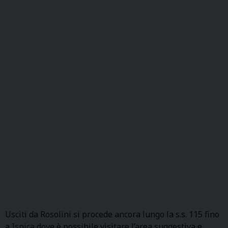
Usciti da Rosolini si procede ancora lungo la s.s. 115 fino
a
Ispica
dove è possibile visitare l’area suggestiva e