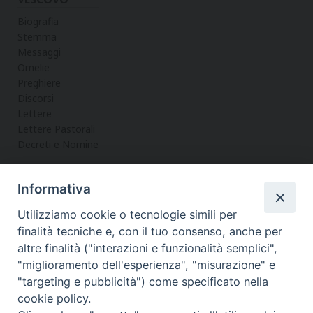
Biografia
Stemma
Messaggi
Omelie
Preghiere
Discorsi
Lettere
Lettere Pastorali
Decreti e Nomine
Informativa
LA CURIA
Utilizziamo cookie o tecnologie simili per
Informazioni
finalità tecniche e, con il tuo consenso, anche per
Vicario Generale
altre finalità ("interazioni e funzionalità semplici",
Uffici
"miglioramento dell'esperienza", "misurazione" e
Servizi
"targeting e pubblicità") come specificato nella
cookie policy.