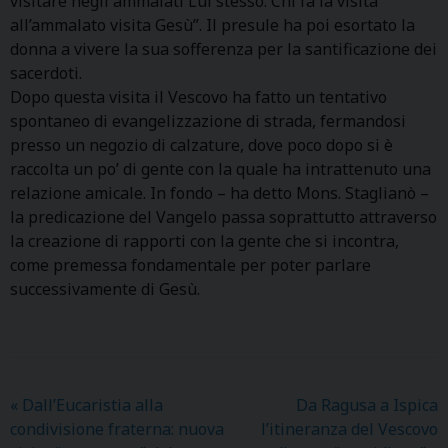
visitare negli ammalati Lui stesso. Chi fa la visita
all’ammalato visita Gesù”. Il presule ha poi esortato la
donna a vivere la sua sofferenza per la santificazione dei
sacerdoti.
Dopo questa visita il Vescovo ha fatto un tentativo
spontaneo di evangelizzazione di strada, fermandosi
presso un negozio di calzature, dove poco dopo si è
raccolta un po’ di gente con la quale ha intrattenuto una
relazione amicale. In fondo – ha detto Mons. Staglianò –
la predicazione del Vangelo passa soprattutto attraverso
la creazione di rapporti con la gente che si incontra,
come premessa fondamentale per poter parlare
successivamente di Gesù.
«
Dall’Eucaristia alla
Da Ragusa a Ispica
condivisione fraterna: nuova
l’itineranza del Vescovo