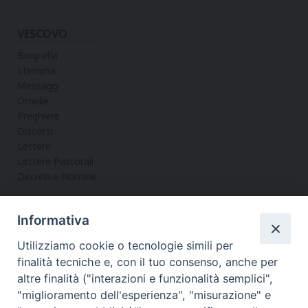
VESCOVO
Biografia
Stemma
Messaggi
Omelie
Preghiere
Discorsi
Lettere
Lettere Pastorali
Decreti e Nomine
Informativa
LA CURIA
Utilizziamo cookie o tecnologie simili per
Informazioni
finalità tecniche e, con il tuo consenso, anche per
Vicario Generale
altre finalità ("interazioni e funzionalità semplici",
Uffici
"miglioramento dell'esperienza", "misurazione" e
Servizi