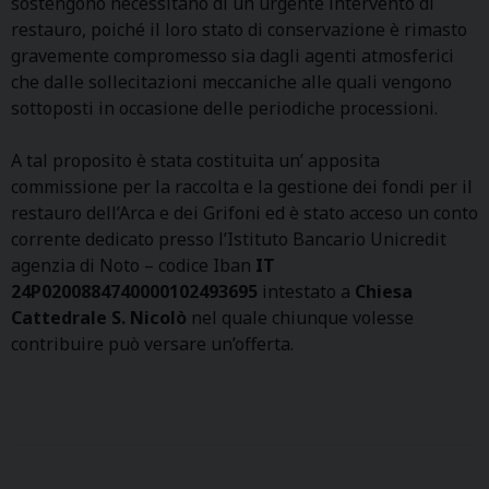
sostengono necessitano di un urgente intervento di
restauro, poiché il loro stato di conservazione è rimasto
gravemente compromesso sia dagli agenti atmosferici
che dalle sollecitazioni meccaniche alle quali vengono
sottoposti in occasione delle periodiche processioni.
A tal proposito è stata costituita un’ apposita
commissione per la raccolta e la gestione dei fondi per il
restauro dell’Arca e dei Grifoni ed è stato acceso un conto
corrente dedicato presso l’Istituto Bancario Unicredit
agenzia di Noto – codice Iban
IT
24P0200884740000102493695
intestato a
Chiesa
Cattedrale S. Nicolò
nel quale chiunque volesse
contribuire può versare un’offerta.