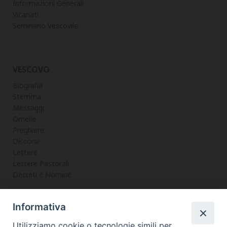
Informazioni Generali
Vicariati
Seminario Vescovile
VESCOVO
Biografia
Stemma
Messaggi
Omelie
Preghiere
Discorsi
Lettere
Lettere Pastorali
Decreti e Nomine
Informativa
LA CURIA
Utilizziamo cookie o tecnologie simili per