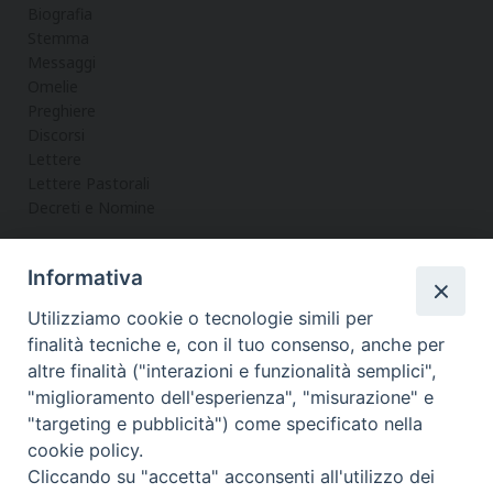
Biografia
Stemma
Messaggi
Omelie
Preghiere
Discorsi
Lettere
Lettere Pastorali
Decreti e Nomine
Informativa
LA CURIA
Utilizziamo cookie o tecnologie simili per
Informazioni
finalità tecniche e, con il tuo consenso, anche per
Vicario Generale
altre finalità ("interazioni e funzionalità semplici",
Uffici
"miglioramento dell'esperienza", "misurazione" e
Servizi
"targeting e pubblicità") come specificato nella
cookie policy.
Cliccando su "accetta" acconsenti all'utilizzo dei