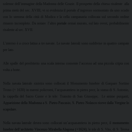
solenne dell’immagine della Madonna delle Grazie. Il prospetto della chiesa risalente
alla
prima metà del sec. XVIII; vi si evidenzia il portale d’ingresso sormontato da uno scudo
con lo stemma della città di Modica e la cella campanaria collocata sul secondo ordine
rimasto incompleto. Da notare
l’altro
portale
ormai murato, sul lato ovest, probabilmente
risalente al sec. XVII.
L’interno è a croce latina a tre navate. Le navate laterali sono suddivise in quattro campate
per lato.
Alle spalle del presbiterio una scala interna consente l’accesso ad una piccola cripta con
volta a botte.
Nella navata laterale sinistra sono collocati il Monumento funebre di Gaspare Sortino
Trono (+ 1630) in marmi policromi, l’acquasantiera in pietra pece, la statua di S. Antonio,
la cappella del Sacro Cuore e le tele: Transito di San Giuseppe,
Le anime purganti,
Apparizione della Madonna a S. Pietro Pascasio
,
S. Pietro Nolasco riceve dalla Vergine lo
scapolare
.
Nella navata laterale destra sono collocati un’acquasantiera in pietra pece, il
monumento
funebre dell’architetto Vincenzo Mirabella Alagona (+1624)
,
le tele di S. Vito, di S. Teresa