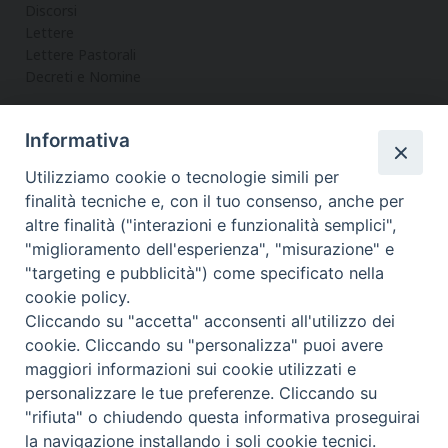
Discorsi
Lettere
Lettere Pastorali
Decreti e Nomine
Informativa
LA CURIA
Utilizziamo cookie o tecnologie simili per
Informazioni
finalità tecniche e, con il tuo consenso, anche per
Vicario Generale
altre finalità ("interazioni e funzionalità semplici",
Uffici
"miglioramento dell'esperienza", "misurazione" e
Servizi
"targeting e pubblicità") come specificato nella
cookie policy.
Cliccando su "accetta" acconsenti all'utilizzo dei
cookie. Cliccando su "personalizza" puoi avere
maggiori informazioni sui cookie utilizzati e
Diocesi di Noto
COPYRIGHT © 2017 - DIOCESI DI NOTO
personalizzare le tue preferenze. Cliccando su
WEBMASTER PAOLO MANENTI-
"rifiuta" o chiudendo questa informativa proseguirai
f
t
y
i
t
la navigazione installando i soli cookie tecnici.