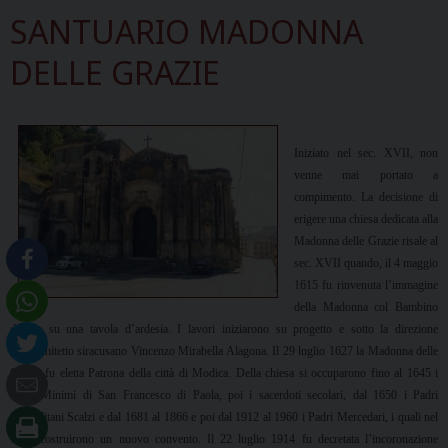
SANTUARIO MADONNA
DELLE GRAZIE
Iniziato nel sec. XVII, non
venne mai portato a
compimento. La decisione di
erigere una chiesa dedicata alla
Madonna delle Grazie risale al
sec. XVII quando, il 4 maggio
1615 fu rinvenuta l’immagine
della Madonna col Bambino
dipinta su una tavola d’ardesia. I lavori iniziarono su progetto e sotto la direzione
dell’architetto siracusano Vincenzo Mirabella Alagona. Il 29 luglio 1627
la Madonna
delle
Grazie fu eletta Patrona della città di Modica. Della chiesa si occuparono fino al 1645 i
Padri Minimi di San Francesco di Paola, poi i sacerdoti secolari, dal 1650 i Padri
Carmelitani Scalzi e dal 1681 al 1866 e poi dal 1912 al 1960 i Padri Mercedari, i quali nel
1718 costruirono un nuovo convento. Il 22 luglio 1914 fu decretata l’incoronazione