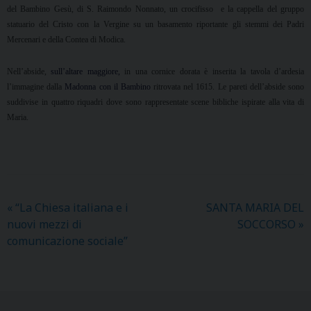
del Bambino Gesù, di S. Raimondo Nonnato, un crocifisso
e la cappella del gruppo
statuario del Cristo con
la Vergine
su un basamento riportante gli stemmi dei Padri
Mercenari e della Contea di Modica.
Nell’abside,
sull’
altare maggiore
,
in una cornice dorata è inserita la tavola d’ardesia
l’immagine dalla
Madonna con il Bambino
ritrovata nel 1615. Le pareti dell’abside sono
suddivise in quattro riquadri dove sono rappresentate scene bibliche ispirate alla vita di
Maria.
«
“La Chiesa italiana e i
SANTA MARIA DEL
nuovi mezzi di
SOCCORSO
»
comunicazione sociale”