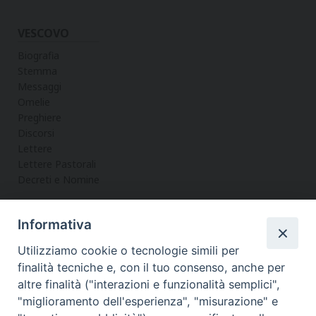
VESCOVO
Biografia
Stemma
Messaggi
Omelie
Preghiere
Discorsi
Lettere
Lettere Pastorali
Decreti e Nomine
Informativa
LA CURIA
Utilizziamo cookie o tecnologie simili per
Informazioni
finalità tecniche e, con il tuo consenso, anche per
Vicario Generale
altre finalità ("interazioni e funzionalità semplici",
Uffici
"miglioramento dell'esperienza", "misurazione" e
Servizi