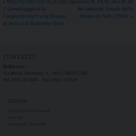
«
NUOVO PROTOCOLLO per
Decisioni N. 14, N. 34 e N. 48
il Gemellaggio e la
del secondo Sinodo della
Cooperazione tra la Diocesi
diocesi di Noto (1996)
»
di Noto e di Butembo-Beni
CONTATTI
Indirizzo:
Via Mons. Blandini, 6 – 96017 NOTO (SR)
Tel. 0931-835286 – Fax. 0931-573310
DIOCESI
Informazioni Generali
Vicariati
Seminario Vescovile