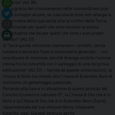
pienezza” (AG 36).
2) “La grazia del rinnovamento nelle comunità non può
avere sviluppo alcuno, se ciascuna di esse non allarga la
vasta trama della sua carità sino ai confini della Terra,
dimostrando per quelli che sono lontano la stessa
sollecitudine che ha per quelli che sono i suoi propri
membri” (AG 37).
3) “Sarà quindi utilissimo mantenere i contatti, senza
tuttavia trascurare l’opera missionaria generale, … con
una diocesi di missione, perché divenga visibile l’unione
intima tra le comunità con il vantaggio di una reciproca
edificazione” (AG 37). – Spinta da queste sollecitazioni, la
Chiesa di Noto ha chiesto alla Chiesa di Butembo-Beni di
costituire un gemellaggio pastorale.
Pertanto alla luce e in attuazione di questi principi del
Concilio Ecumenico vaticano II°, la Chiesa di Dio che è in
Noto e la Chiesa di Dio che è in Butembo-Beni (Zaire),
rappresentata dal suo Vescovo Mons. Emanuele
Kataliko, oggi, Giovedì ventuno aprile