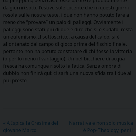
da ping-pong della casa fosse da ore (e probabilmente
da giorni) sotto l’estivo sole cocente che in questi giorni
rosola sulle nostre teste, i due non hanno potuto fare a
meno che “provare” un paio di palleggi. Ovviamente i
palleggi sono stati più di due e dire che si è sudato, resta
un eufemismo. Il sottoscritto, a causa del caldo, si è
allontanato dal campo di gioco prima del fischio finale,
pertanto non ha potuto constatare di chi fosse la vittoria
(o per lo meno il vantaggio). Un bel bicchiere di acqua
fresca ha comunque risolto la fatica. Senza ombra di
dubbio non finirà qui: ci sarà una nuova sfida tra i due al
più presto.
«
A Ispica la Cresima del
Narrativa e non solo musica
giovane Marco
è Pop-Theology, per il