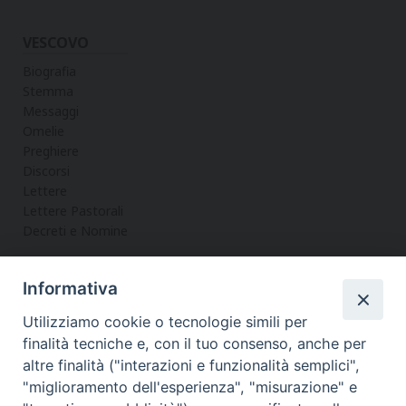
VESCOVO
Biografia
Stemma
Messaggi
Omelie
Preghiere
Discorsi
Lettere
Lettere Pastorali
Decreti e Nomine
Informativa
LA CURIA
Utilizziamo cookie o tecnologie simili per
Informazioni
finalità tecniche e, con il tuo consenso, anche per
Vicario Generale
altre finalità ("interazioni e funzionalità semplici",
Uffici
"miglioramento dell'esperienza", "misurazione" e
Servizi