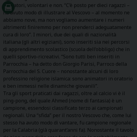
operatori, volontari e non. “C’è posto per dieci ragazzi –
ha avuto modo di illustrare al Vescovo – al momento ne
abbiamo nove, ma non vogliamo aumentare i numeri
altrimenti finiremmo per non prenderci adeguatamente
cura di loro”. I minori, due dei quali di nazionalità
italiana (gli altri egiziani), sono inseriti sia nei percorsi
di apprendimento scolastico (scuola dell’obbligo) che in
quelli sportivo-ricreativi. “Sono tutti ben inseriti in
Parrocchia – ha detto don Giorgio Parisi, Parroco della
Parrocchia del S. Cuore – nonostante alcuni di loro
professino religione islamica: sono animatori in oratorio
e ben immessi nelle dinamiche giovanili”.
Tra gli sport praticati dai ragazzi, oltre al calcio vi è il
ping-pong, del quale Ahmed (nome di fantasia) è un
campione, essendosi classificato terzo ai campionati
regionali. Una “sfida” per il nostro Vescovo che, come lui
stesso ha avuto modo di vantare, fu campione regionale
per la Calabria (già quarant’anni fa). Nonostante il tavolo